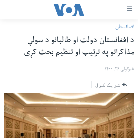
اس
افغانستان
سي
کورپاڼه
د افغانستان دولت او طالبانو د سولې
ړ
افغانستان
مذاکراتو په ترتیب او تنظیم بحث کړی
تصالات
سیمه
صلي
امریکا
غبرګولی ۲۶, ۱۴۰۰
تن
نړۍ
ه
شریک کول
ښځې او نجونې
اړ
ئ
ځوانان
مومي
د بیان ازادي
ارښود
روغتیا
ه
سرمقاله
اړ