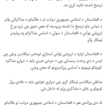
ترمنځ ناسته تائید کړې ده.
د افغانستان د اسلامي جمهوري دولت او د طالبانو د مذاکراتي پلاو
د تماس ډلو ترمنځ دا ناسته وروسته له هغې شوې چې تېره ورځ
اروپايي ټولنې د افغانستان د سولې د اساسي مذاکراتو په پیلېدو
ټینګار وکړ.
د افغانستان لپاره د اروپايي ټولنې استازي توماس نیکلاسن ویلي چې
اوس د دې وخت رسېدلی چې د دوحې خبرې باید د دواړو مذاکره
کوونکو ټېمونو د اساسي وړاندیزونو له مخې وشي.
ښاغلي نیکلاسن ټینګار کړی چې دواړې خواوې باید د عادي رول
لوبولو پر ځای د مذاکرې پړاو ته داخل شي.
له دې وړاندې هم د افغانستان د اسلامي جمهوري دولت او طالبانو