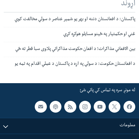
اړوند
پاکستان: د افغانستان دننه او بهر یو شمیر عناصر د سولې مخالفت کوي
غني او حکمتیار په ځینو مسایلو هوکړه کړې
بین الافغاني مذاکرات؛ د افغان حکومت مذاکراتي پلاوی سبا قطر ته ځي
د افغانستان حکومت: د سولې په اړه د پاکستان د عملي‌ اقدام په تمه یو
له مونږ سره په تماس کې پاتې شئ
معلومات