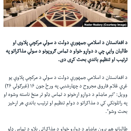
ئ
له مونږ سره په تماس کې پاتې شئ
ټون
ای
ه
ژبې
اړ
د افغانستان د اسلامي جمهوري دولت د سولې مرکچي پلاوی او
ئ
طالبان وايي چې د دواړو خواو د تماس ګروپونو د سولې مذاکراتو په
ترتیب او تنظیم باندې بحث کړی دی.
د افغانستان د اسلامي جمهوري دولت د سولې د مرکچي پلاوي یو
غړي غلام فاروق مجروح د چهارشنبې په ورځ جون ۱۶ (غبرګولي ۲۶)
وویل: "تېر ماښام د دواړو اړخونو د تماس ډلو تر منځ ناسته وشوه او
په راتلونکي کې د مذاکراتو د دوام تنظیم او ترتیب باندې هر اړخیز
بحث وشو".
طالبانو هم پرون ماښام د دواړو خواو د مذاکراتي پلاو د تماس ډلو