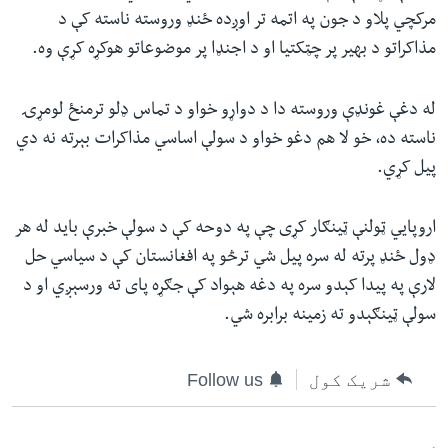
مرکچي پلاو د جون په اتمه تر اوږده ځنډ وروسته ناسته کې د
مذاکراتو د بهیر پر چټکتیا او د اجنډا پر موضوعاتو هوکړه کړې وه.
له دغې غونډې وروسته دا د دواړو خواو د تماس ډلو ترمنځ لومړۍ
ناسته ده، خو لا هم دغو خواو د سولې اساسي مذاکرات بېرته نه دي
پیل کړي.
اروپايي ټولنې ټینګار کړی چې په دوحه کې د سولې خبرې باید له هر
ډول ځنډ پرته له سره پيل شي ترڅو په افغانستان کې د سیاسي حل
لارې په پیدا کېدو سره په دغه هېواد کې جګړه پای ته ورسېږي او د
سولې ټینګېدو ته زمینه برابره شي.
شریک کول
Follow us