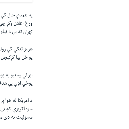
په همدې حال کې د
ورځ اعلان وکړ چې 
تهران ته یې د تیلو
هرمز تنګي کې روان
یو ځل بیا کړکېچن
ایراني رسنیو په بو
پوځي اډې یې هد
د امریکا له خوا پر
سوداګریزې کښتۍ پ
مسؤلیت نه دی من