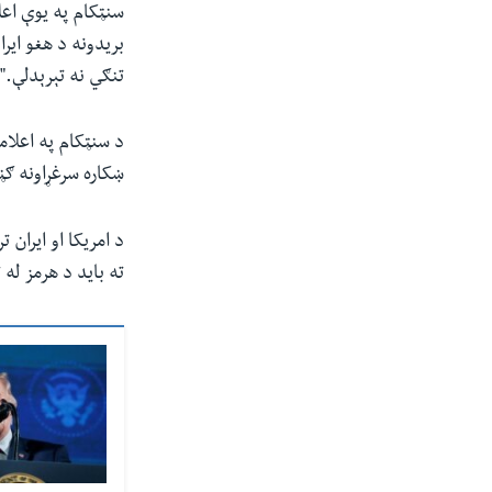
سنټکام په یوې اعل
بریدونه د هغو ای
تنګي نه تېرېدلې."
د سنټکام په اعلام
ښکاره سرغړاونه ګڼ
ته باید د هرمز له 