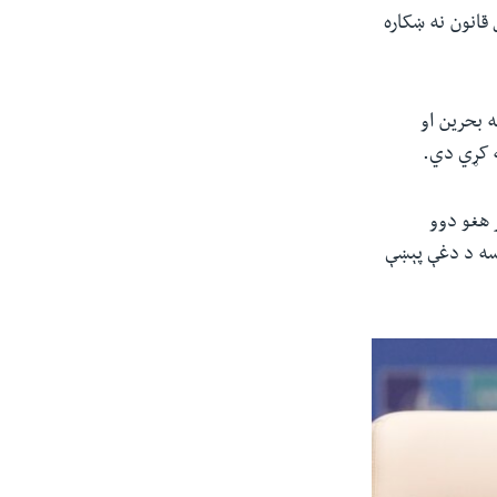
 قانون نه ښکاره
ه بحرین او
ر هغو دوو
وسه د دغې پېښې