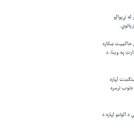
ه نړیوالو
زیاتوي.
ي حاکمیت ښکاره
ارت په وینا، د
ټینګښت لپاره
ه‌توب ترسره
د الوتنو لپاره د