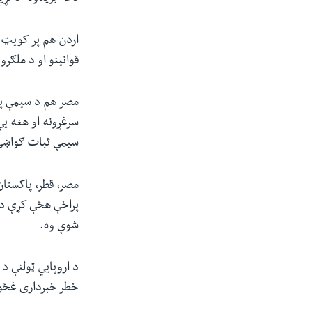
اردن هم پر کویټ ب
قوانینو او د ملګر
مصر هم د سیمې پر 
سرغړونه او هغه یې 
سیمې ثبات ګواښي
مصر، قطر، پاکستان
پراخې هڅې کړې دي 
شوې وه.
د اروپايي ټولنې د 
خطر خبرداری غځو