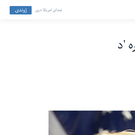
ژوندۍ
صدای امریکا دری
ه 'د