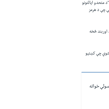
 متحدو ایالتونو
ې چې د هرمز
 اوربند څخه
 په ۱۸ مې لاسلیک شوی ویل شوي چې کښتیو
سولې خواته