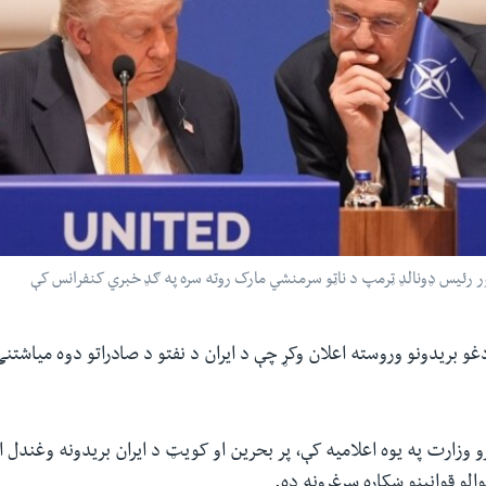
ور رئیس ډونالډ ټرمپ د ناټو سرمنشي مارک روته سره په ګډ خبري کنفرانس کې
دغو بریدونو وروسته اعلان وکړ چې د ایران د نفتو د صادراتو دوه میاشت
رو وزارت په یوه اعلامیه کې، پر بحرین او کویټ د ایران بریدونه وغندل 
الو قوانینو ښکاره سرغړونه ده.