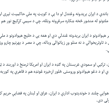
اندې د ایران بریدونه وغندل او دا یې د کویټ په ملي حاکمیت تیری او ل
و ملتونو له منشور څخه ښکاره سرغړونه وبلله، چې د سیمې کړکېچ نور هم 
هېوادونو د ایران بریدونه غندلي دي او هغه یې د خلیج هیوادونو د مل
د تاوتریخوالي د نه منلو وړ زیاتوالی وباله، چې د مصر د بهرنیو چارو وز
.
، ترکیې او سعودي عربستان په ګډه د ایران او امریکا ترمنځ د اوربند د 
او د دغو هیوادونو وروستۍ څلور اړخیزه غونډه هم د قاهرې په کوربه 
هوايي چلند د خوندیتوب ادارې د ایران، عراق او لبنان په فضايي حریم کې 
لی دی.