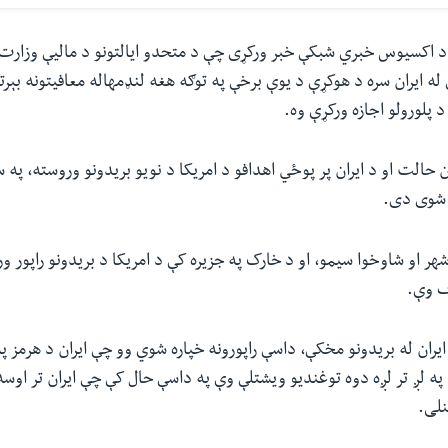
 اکسیوس خبري شبکې خبر ورکړی چې د متحدو ایالتونو د مالیې وزارت
له ایران سره د هوکړې د یوې برخې په توګه هغه لنډمهاله معافیتونه بېر
 د پلورولو اجازه ورکړې وه.
 حالت او د ایران پر پوځي اهدافو د امریکا د نویو بریدونو وروسته، پ
 شوی دی.
شهر او شاوخوا سیمو، او د خارک په جزیره کې د امریکا د بریدونو راپور و
ف وې.
 ایران له بریدونو مخکې، داسې راپورونه خپاره شوي وو چې ایران د هرمز 
ه لږ تر لږه دوه توغندیو ویشتلې وې په داسې حال کې چې ایران تر اوس
لی.