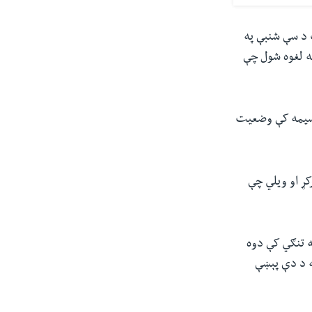
 د سې شنبې په
ته لغوه شول چې
ه سیمه کې وضعیت
رکړ او ویلي چې
په تنګي کې دوه
ه د دې پېښې