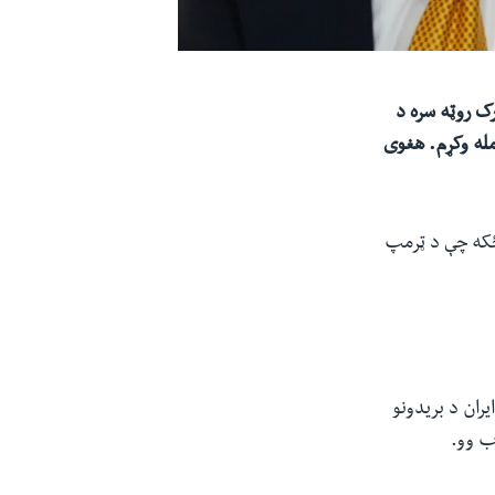
رک روټه سره د
امله وکړم. هغوی
 ځکه چې د ټرمپ
ران د بریدونو
ب وو.