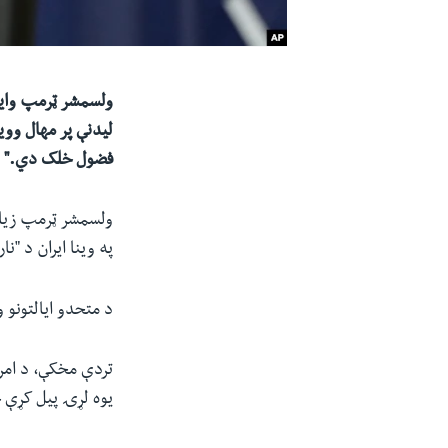
ولسمشر ټرمپ وايي 
لیدنې پر مهال وویل
فضول خلک دي."
ولسمشر ټرمپ زیاته
په وینا ایران د "نا
د متحدو ایالتونو
تردې مخکې، د امری
یوه لړۍ پیل کړې چ