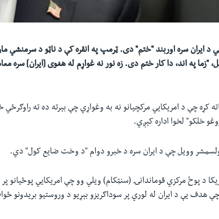
د ایران سره اوربند "ختم" دی. ټرمپ په انقره کې د ناټو د سرمنشي ما
، "زما په اند، دا کار ختم دی. زه نور نه غواړم له هغوی [ایران] سره مع
 کړه چې د امریکايي مرکچیانو نه به وغواړي چې بېرته ده ته راوګرځي
روغو خلکو" لخوا اداره کېږي.
 ولسمشر وویل چې د ایران سره د خبرو دوام "د وخت ضایع کول" دي.
کا د پوځ مرکزي قوماندانۍ (سنټکام) ویلي وو چې امریکایي پوځیانو پر ای
ې هدف یې د ایران له لوري پر سوداګریزو بېړیو د وروستیو بریدونو ځوا