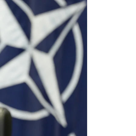
ئ
ټون
ای
ه
اړ
ئ