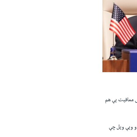
نی معافیت یې هم
او ویې ویل چې