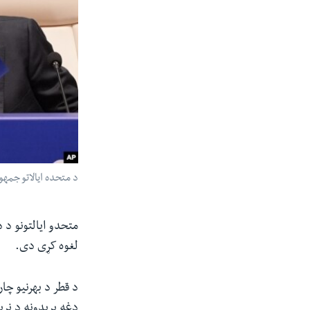
د متحده ایالاتو جمه
متحدو ایالتونو د 
لغوه کړی دی.
د قطر د بهرنیو چا
دغه بریدونه د نړیو