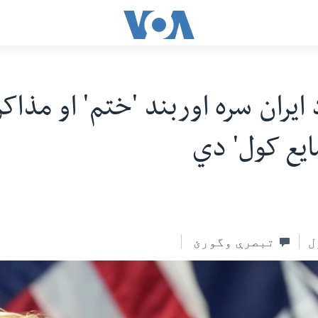
ایران سره اوربند 'ختم' او مذاکر
ع کول' دي
ل
تبصرې وگورئ