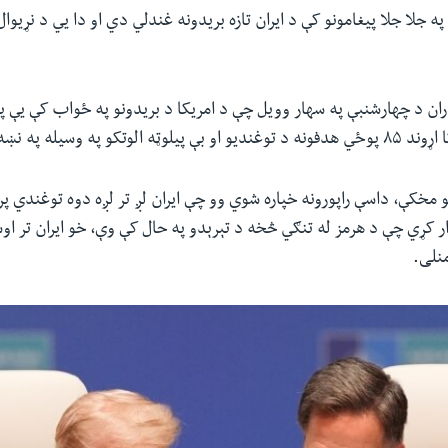
په جلا جلا پیغامونو کې د ایران تازه بریدونه غندلي دي او دا يي د نړیوال
اران د چهارشنبې په سهار وویل چې د امریکا د بریدونو په ځواب کې یې پ
کو په وسیله په نښه کړي دي.
نو مخکې، داسې راپورونه خپاره شوي وو چې ایران لږ تر لږه دوه توغندي پ
ار کړي چې د هرمز له تنګي څخه د تېرېدو په حال کې وې، خو ایران تر ا
نلی.