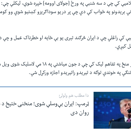
امیې کې چې د سه شنبې په ورځ [جولای اوومه] خپره شوې، لیکلي چې: "د
راني بریدونو په ځواب کې دي چې پر دریو سوداګریزو کښتیو شوي وو کوم
یې کې راغلي چې د ایران څرګند تېری یو بې ځایه او خطرناک عمل و چې د
ل کیږي.
د امریکا او ایران تر منځ په تفاهم لیک کې چې د جون میاشتې
تنګي په خوندي توګه د تیریدو راتیریدو اجازه ورکړل شي.
دا مطلب هم ولولئ
ټرمپ: ایران بې‌وسلې شوی؛ منځنی ختیځ د 
روان دی