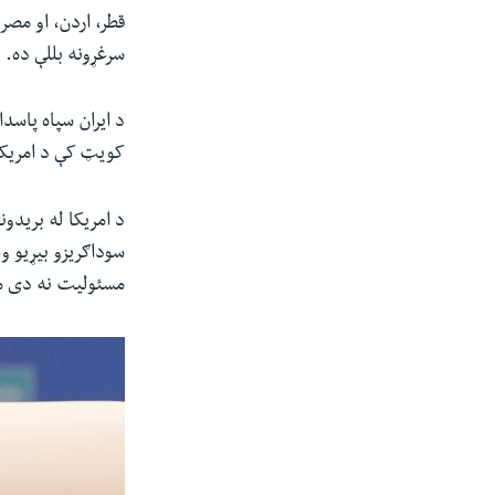
قطر، اردن، او مصر 
سرغړونه بللې ده.
د ایران سپاه پاسد
کویټ کې د امریکا اړوند ۸۵ پوځي هدفونه د توغندیو او بې‌ پیلوټه الوت
د امریکا له بریدو
سوداګریزو بیړیو و
مسئولیت نه دی م