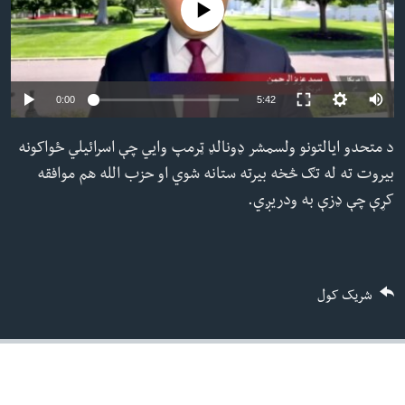
No media source currently available
ئ
له مونږ سره په تماس کې پاتې شئ
ټون
ای
ه
Auto
0:00
5:42
ژبې
اړ
240p
د متحدو ایالتونو ولسمشر ډونالډ ټرمپ وایي چې اسرائیلي ځواکونه
ئ
360p
بیروت ته له تګ څخه بیرته ستانه شوي او حزب الله هم موافقه
480p
کړې چې ډزې به ودریږي.
480p
360p
240p
Auto
720p
720p
شریک کول