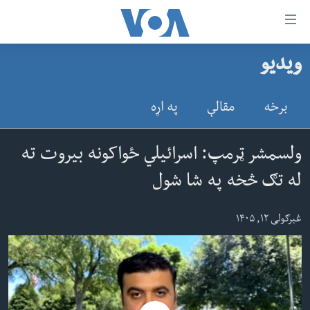
اس
ویدیو
سي
کورپاڼه
ړ
افغانستان
برخه
مقالې
په اړه
تصالات
سیمه
صلي
امریکا
ولسمشر ټرمپ: اسرائیلي ځواکونه بیروت ته
تن
نړۍ
له تګ څخه په شا شول
ه
ښځې او نجونې
اړ
غبرګولی ۱۲, ۱۴۰۵
ئ
ځوانان
مومي
د بیان ازادي
ارښود
روغتیا
ه
سرمقاله
اړ