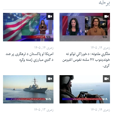
برخه
زمری ۱۴, ۱۴۰۵
زمری ۱۴, ۱۴۰۵
ملگري ملتونه: د خوراکي توکو نه
امریکا او پاکستان د ترهګرۍ پر ضد
خوندیتوب ۴۷ سلنه نفوس اغېزمن
د ګډې مبارزې ژمنه وکړه
کړی.
زمری ۱۴, ۱۴۰۵
زمری ۱۳, ۱۴۰۵