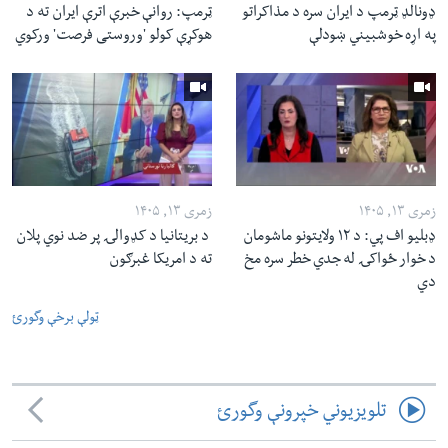
ډونالډ ټرمپ د ایران سره د مذاکراتو
ټرمپ: روانې خبرې اترې ایران ته د
په اړه خوشبیني ښودلې
هوکړې کولو 'وروستی فرصت' ورکوي
زمری ۱۳, ۱۴۰۵
زمری ۱۳, ۱۴۰۵
ډبلیو اف پي: د ۱۲ ولایتونو ماشومان
د بریتانیا د کډوالۍ پر ضد نوي پلان
د خوار ځواکۍ له جدي خطر سره مخ
ته د امریکا غبرګون
دي
ټولې برخې وگورئ
تلویزیوني خپرونې وگورئ