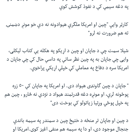
په دغه سیمې کې د نفوذ کوشش کوي
کارټر وایي "چین او امریکا ملگري هیوادونه نه دي خو مونږ دښمنۍ
ته هم ضرورت نه لرو"
شیلا سمت چې د جاپان او چین د اړیکو په هکله یې کتاب لیکلی،
وایی چې جاپان به په چین نظر ساتي په داسي حال کې چې جاپان د
امریکا سره د دفاع په معاملې کې خپلې اړیکي پراخوي.
" جاپان د چین گاونډی هیواد دی. او امریکا په جاپان کې ٥٠ زره
پوځونه لري، او مونږه دغه قدرتمند هیواد د نژدې نه څارو ، چین هم
په خپل پوځي وړتیا زیاتولو کې بوخت دی"
د چین او جاپان تر منځه د ختیځ چین د سمندر په سیمه باندي
جنجال موجود دی، او دا په سیمه هم منفي اغیز کوي.امریکا او