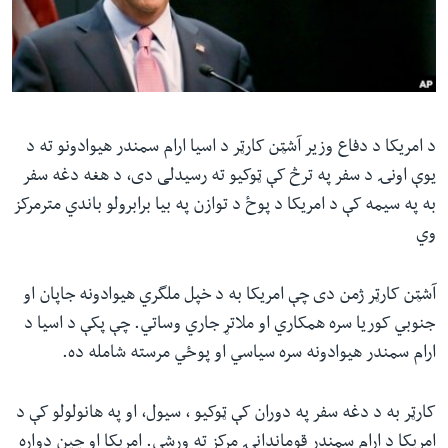
ئ
له مونږ سره په تماس کې پاتې شئ
ټون
ای
ه
ژبې
اړ
د امریکا د دفاع وزیر آشټن کارټر د اسیا ارام سمندر هیوادونو ته د
ئ
یوې اونۍ د سفر په ترڅ کې ټوکیو ته رسیدلی دی، د هغه دغه سفر
به په سیمه کې د امریکا د پوځ د توازن په بیا برابرولو باندي مترمرکز
وي
آشټن کارټر ژمن دی چې امریکا به د خپل ملگري هیوادونه جاپان او
جنوبي کوریا سره همکاري او ملاتړ جاري وساتي. چې پکې د اسیا د
ارام سمندر هیوادونه سره سیاسي او پوځي مرسته شامله ده.
کارټر به د دغه سفر په دوران کې ټوکیو ، سیول، او په هانولولو کې د
امریکا د ارام سمندر قوماندانۍ مرکز ته ورشي. امریکا او چین دواړه