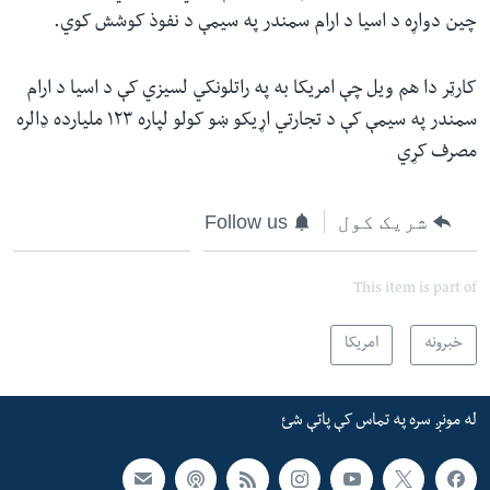
چین دواړه د اسیا د ارام سمندر په سیمې د نفوذ کوشش کوي.
کارټر دا هم ویل چې امریکا به په راتلونکي لسیزي کې د اسیا د ارام
سمندر په سیمې کې د تجارتي اړیکو ښو کولو لپاره ١٢٣ ملیارده ډالره
مصرف کړي
شریک کول
Follow us
This item is part of
خبرونه
امریکا
له مونږ سره په تماس کې پاتې شئ