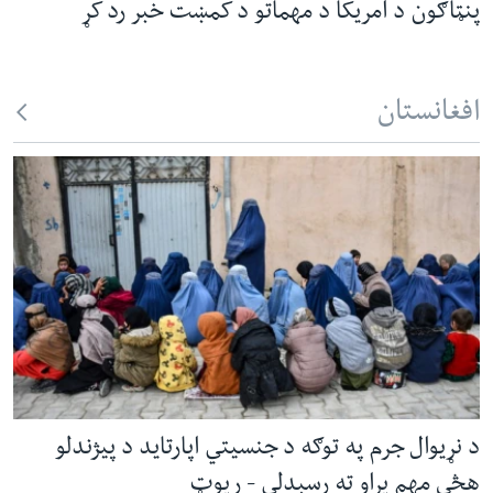
پنټاګون د امریکا د مهماتو د کمښت خبر رد کړ
افغانستان
د نړیوال جرم په توګه د جنسیتي اپارتاید د پیژندلو
هڅې مهم پړاو ته رسېدلي - رپوټ