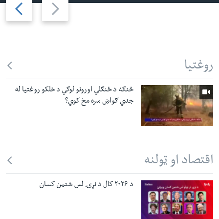
Next
Previous
slide
slide
روغتیا
څنګه د ځنګلي اورونو لوګي د خلکو روغتیا له
جدي ګواښ سره مخ کوي؟
اقتصاد او ټولنه
د ۲۰۲۶ کال د نړۍ لس شتمن کسان