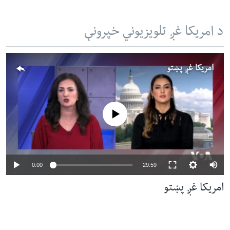
د امریکا غږ تلویزیوني خپرونې
امریکا غږ پښتو
No media source currently available
Auto
0:00
29:59
240p
امریکا غږ پښتو
360p
480p
480p
360p
240p
Auto