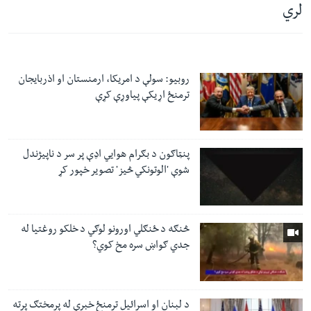
لري
ئ
له مونږ سره په تماس کې پاتې شئ
ټون
ای
ه
روبیو: سولې د امریکا، ارمنستان او اذربایجان
ژبې
اړ
ترمنځ اړیکې پیاوړې کړې
ئ
پنټاګون د بګرام هوایي اډې پر سر د ناپيژندل
شوې 'الوتونکي څيز' تصویر خپور کړ
څنګه د ځنګلي اورونو لوګي د خلکو روغتیا له
جدي ګواښ سره مخ کوي؟
د لبنان او اسرائیل ترمنځ خبرې له پرمختګ پرته