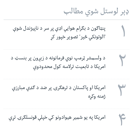
ډېر لوستل شوي مطالب
۱
پنټاګون د بګرام هوایي اډې پر سر د ناپيژندل شوې
'الوتونکي څيز' تصویر خپور کړ
۲
د ولسمشر ټرمپ نوي فرمانونه د زېږون پر بنسټ د
امریکا د تابعیت ترلاسه کول محدودوي
۳
امریکا او پاکستان د ترهګرۍ پر ضد د ګډې مبارزې
ژمنه وکړه
۴
امریکا په یو شمیر هیوادونو کې خپلې قونسلګرۍ تړي