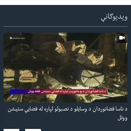
720p
1080p
720p
1080p
ویدیوګانې
د ناسا فضانوردان د وسایلو د نصبولو لپاره له فضایي ستیشن
ووتل