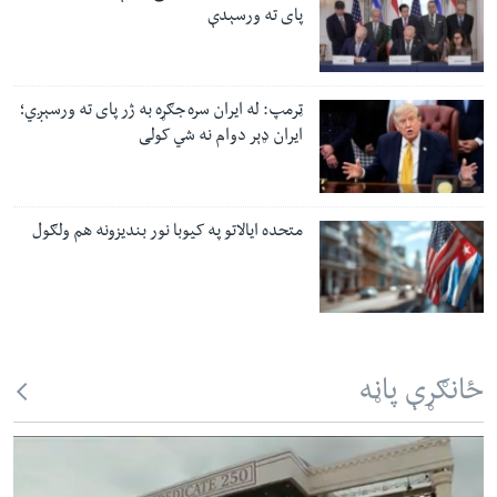
پای ته ورسېدې
ټرمپ: له ایران سره جګړه به ژر پای ته ورسېږي؛
ایران ډېر دوام نه شي کولی
متحده ایالاتو په کیوبا نور بندیزونه هم ولګول
ځانګړې پاڼه