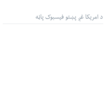
د امریکا غږ پښتو فیسبوک پاڼه