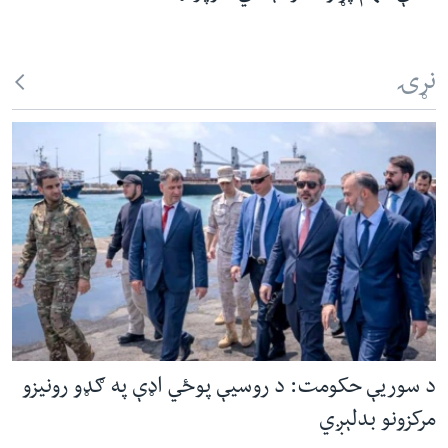
نړۍ
د سوریې حکومت: د روسیې پوځي اډې په ګډو رونیزو
مرکزونو بدلېږي