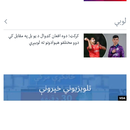
لوبې
کرکټ؛ دوه افغان کډوال د یو بل په مقابل کې
دوو مختلفو هېوادونو ته لوبېږي