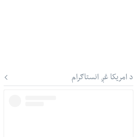
د امریکا غږ انستاګرام