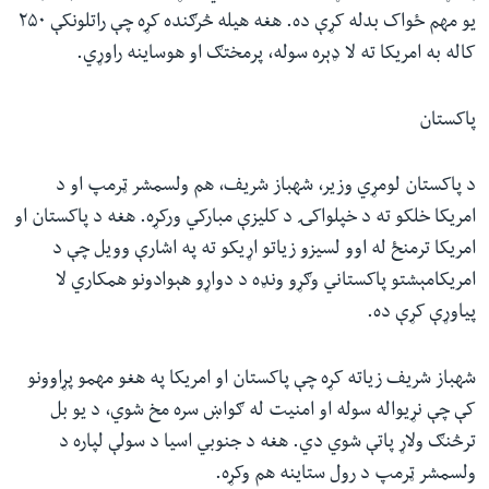
یو مهم ځواک بدله کړې ده. هغه هیله څرګنده کړه چې راتلونکې ۲۵۰
کاله به امریکا ته لا ډېره سوله، پرمختګ او هوساینه راوړي.
پاکستان
د پاکستان لومړي وزیر، شهباز شریف، هم ولسمشر ټرمپ او د
امریکا خلکو ته د خپلواکۍ د کلیزې مبارکي ورکړه. هغه د پاکستان او
امریکا ترمنځ له اوو لسیزو زیاتو اړیکو ته په اشارې وویل چې د
امریکامېشتو پاکستاني وګړو ونډه د دواړو هېوادونو همکاري لا
پیاوړې کړې ده.
شهباز شریف زیاته کړه چې پاکستان او امریکا په هغو مهمو پړاوونو
کې چې نړیواله سوله او امنیت له ګواښ سره مخ شوي، د یو بل
ترڅنګ ولاړ پاتې شوي دي. هغه د جنوبي اسیا د سولې لپاره د
ولسمشر ټرمپ د رول ستاینه هم وکړه.