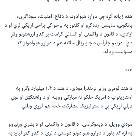
هغه زیاته کړه چې دواړه هېوادونه د دفاع، امنیت، سوداګرۍ،
پانګونې، ساینس، زده‌کړو او کلتور په برخو کې پراخې اړیکې لري او د
ازادۍ، د قانون د واکمنۍ او انساني کرامت پر ګډو ارزښتونو ولاړ
دي. درېیم چارلس د چاپېریال ساتنه هم د دواړو هېوادونو ګډ
مسؤلیت وباله.
هند
د هند لومړي وزیر نرېندرا مودي، د هند د ۱.۴ میلیارد وګړو په
استازیتوب د امریکا خلکو ته مبارکي وویله او د واشنګټن او نوي
ډیلي اړیکې یې د ستراتیژیک مشارکت څخه هم لوړې وبللې.
مودي وویل، د ډیموکراسۍ، د قانون د واکمنۍ او د بشري وړتیاوو
په اړه ګډ باور د دواړو هېوادونو دوستي د نړۍ د ګډو ګټو لپاره په