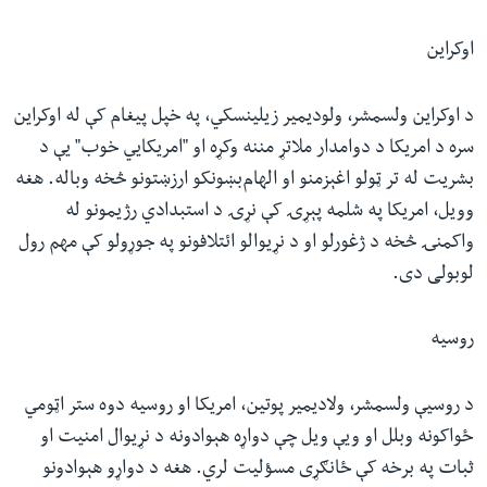
اوکراین
د اوکراین ولسمشر، ولودیمیر زیلینسکي، په خپل پیغام کې له اوکراین
سره د امریکا د دوامدار ملاتړ مننه وکړه او "امریکايي خوب" یې د
بشریت له تر ټولو اغېزمنو او الهام‌بښونکو ارزښتونو څخه وباله. هغه
وویل، امریکا په شلمه پېړۍ کې نړۍ د استبدادي رژیمونو له
واکمنۍ څخه د ژغورلو او د نړیوالو ائتلافونو په جوړولو کې مهم رول
لوبولی دی.
روسیه
د روسیې ولسمشر، ولادیمیر پوتین، امریکا او روسیه دوه ستر اټومي
ځواکونه وبلل او ویې ویل چې دواړه هېوادونه د نړیوال امنیت او
ثبات په برخه کې ځانګړی مسؤلیت لري. هغه د دواړو هېوادونو