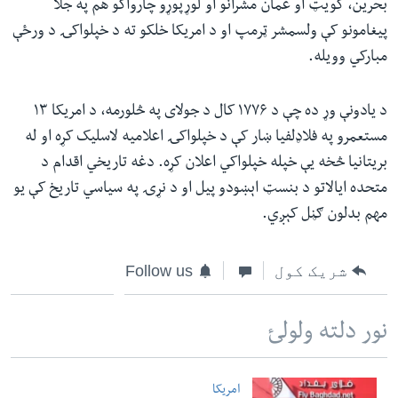
بحرین، کویټ او عمان مشرانو او لوړپوړو چارواکو هم په جلا
پیغامونو کې ولسمشر ټرمپ او د امریکا خلکو ته د خپلواکۍ د ورځې
مبارکي وویله.
د یادونې وړ ده چې د ۱۷۷۶ کال د جولای په څلورمه، د امریکا ۱۳
مستعمرو په فلاډلفیا ښار کې د خپلواکۍ اعلامیه لاسلیک کړه او له
بریتانیا څخه یې خپله خپلواکي اعلان کړه. دغه تاریخي اقدام د
متحده ایالاتو د بنسټ اېښودو پیل او د نړۍ په سیاسي تاریخ کې یو
مهم بدلون ګڼل کېږي.
شریک کول
Follow us
نور دلته ولولئ
امریکا