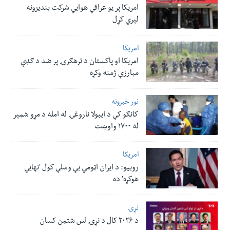
امریکا پر یو عراقي هوایي شرکت بندیزونه
لېري کړل
امریکا
امریکا او پاکستان د ترهګرۍ پر ضد د ګډې
مبارزې ژمنه وکړه
نور خبرونه
کانګو کې د ایبولا ناروغۍ له امله د مړو شمېر
له ۱۷۰۰ واوښت
امریکا
روبیو: د ایران اټومي بې وسلې کول 'نهايي
هوکړه' ده
نړۍ
د ۲۰۲۶ کال د نړۍ لس شتمن کسان