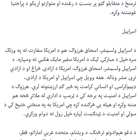
ترمنځ د متقابلو ګټو پر بنسټ د رغنده او متوازنو اړیکو د پراختیا
غوښتنه وکړه.
اسراییل
د اسراییل ولسمشر، اسحاق هرزوګ، هم د امریکا سفارت ته په ورتګ
سره خپل د مبارکۍ لیک د امریکا سفیر مایک هکبي ته وسپاره. د
اسراییل ولسمشر، اسحاق هرزوګ، امریکا د ازادۍ څراغ او د ازادې
نړۍ مشر وباله. هغه وویل چې اسراییل او امریکا د ازادۍ،
ډیموکراسۍ او انساني کرامت په څېر ګډ ارزښتونه لري. هرزوګ د
اسراییل د امنیت په برخه کې د ټرمپ د ادارې له ملاتړ څخه هم
مننه وکړه او هیله یې څرګنده کړه چې امریکا به په منځني ختیځ کې د
سولې او امنیت د ټینګښت لپاره خپل رول ته دوام ورکړي.
د دغو هېوادونو ترڅنګ، د ویتنام، متحده عربي اماراتو، قطر،