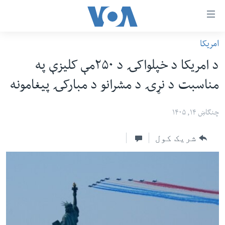
اس
امریکا
سي
کورپاڼه
د امریکا د خپلواکۍ د ۲۵۰مې کلیزې په
ړ
افغانستان
مناسبت د نړۍ د مشرانو د مبارکۍ پیغامونه
تصالات
سیمه
صلي
امریکا
چنګاښ ۱۴, ۱۴۰۵
تن
نړۍ
ه
شریک کول
ښځې او نجونې
اړ
ئ
ځوانان
مومي
د بیان ازادي
ارښود
روغتیا
ه
سرمقاله
اړ