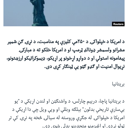
ئ
له مونږ سره په تماس کې پاتې شئ
ټون
ای
ه
ژبې
اړ
د امریکا د خپلواکۍ د ۲۵۰مې کلیزې په مناسبت، د نړۍ ګڼ شمیر
ئ
مشرانو ولسمشر ډونالډ ټرمپ او د امریکا خلکو ته د مبارکۍ
پیغامونه استولي او د دواړو اړخونو پر اړیکو، ډیموکراتیکو ارزښتونو،
نړیوال امنیت او ګډو ګټو یې ټینګار کړی دی.
بریتانیا
د بریتانیا پاچا، درېیم چارلس، د واشنګټن او لندن اړیکې د "یو
بې‌ساري تاریخي بدلون" بېلګه وبللې او ویې ویل چې دا اړیکې د
امریکا د خپلواکۍ له جګړې وروسته له سیالۍ څخه په نړۍ کې تر
ټولو نږدې او اغېزمنو متحدینو بدلې شوې دي.