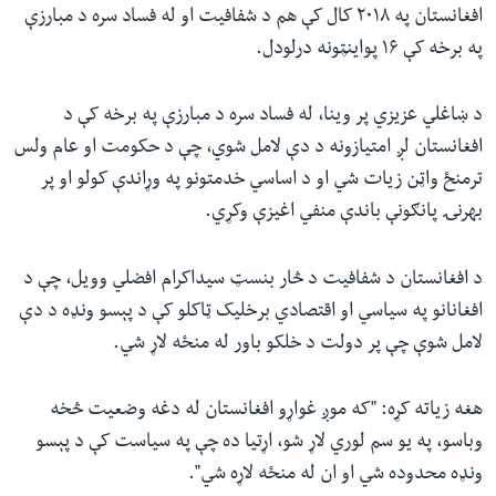
افغانستان په ۲۰۱۸ کال کې هم د شفافیت او له فساد سره د مبارزې
په برخه کې ۱۶ پواینټونه درلودل.
د ښاغلي عزیزي پر وینا، له فساد سره د مبارزې په برخه کې د
افغانستان لږ امتیازونه د دې لامل شوي، چې د حکومت او عام ولس
ترمنځ واټن زیات شي او د اساسي خدمتونو په وړاندې کولو او پر
بهرنۍ پانګونې باندې منفي اغیزې وکړي.
د افغانستان د شفافیت د څار بنسټ سیداکرام افضلي وویل، چې د
افغانانو په سیاسي او اقتصادي برخلیک ټاکلو کې د پېسو ونډه د دې
لامل شوې چې پر دولت د خلکو باور له منځه لاړ شي.
هغه زیاته کړه: "که موږ غواړو افغانستان له دغه وضعیت څخه
وباسو، په یو سم لوري لاړ شو، اړتیا ده چې په سیاست کې د پېسو
ونډه محدوده شي او ان له منځه لاړه شي".