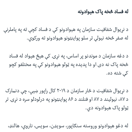
له فساد څخه پاک هېوادونه
د نړیوال شفافیت سازمان په هیوادونو کې د فساد کچې ته په پاملرنې
له صفر څخه نیولې تر سلو پواینټونو هیوادونو ته ورکوي.
د دغه سازمان د موندنو پر اساس، په نړۍ کې هیڅ هیواد له فساد
څخه پاک نه دی او دا پدیده په ټولو هیوادونو کې په مختلفو کچو
کې شته ده.
د نړیوال شفافیت د څار سازمان د ۲۰۱۹ کال راپور ښيي، چې دنمارک
د ۸۷، نیولیند د ۸۷ او فنلند د ۸۶ پواینټونو په درلودلو سره د نړۍ تر
ټولو پاک هېوادونه دي.
له دغو هیوادونو وروسته سنګاپور، سویډن، سویس، ناروې، هالنډ،