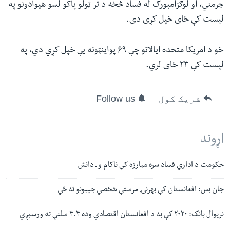
جرمني، او لوګزامبورګ له فساد څخه د تر ټولو پاکو لسو هیوادونو په
لېست کې ځای خپل کړی دی.
خو د امریکا متحده ایالاتو چې ۶۹ پواینټونه یې خپل کړي دي، په
لېست کې ۲۳ ځای لري.
شریک کول
Follow us
اړوند
حکومت د اداري فساد سره مبارزه کې ناکام و ـ دانش
جان بس: افغانستان کې بهرنۍ مرستې شخصي جیبونو ته ځي
نړیوال بانک: ۲۰۲۰ کې به د افغانستان اقتصادي وده ۳.۳ سلنې ته ورسېږي