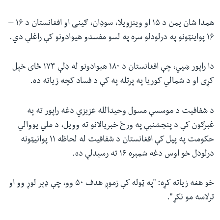
همدا شان یمن د ۱۵ او وینزویلا، سوډان، ګینی او افغانستان د ۱۶ –
۱۶ پواینټونو په درلودلو سره په لسو مفسدو هیوادونو کې راغلې دي.
دا راپور ښيي، چې افغانستان د ۱۸۰ هیوادونو له ډلې ۱۷۳ ځای خپل
کړی او د شمالي کوریا په پرتله په کې د فساد کچه زیاته ده.
د شفافیت د موسسې مسول وحیدالله عزیزي دغه راپور ته په
غبرګون کې د پنجشنبې په ورځ خبریالانو ته وویل، د ملي یووالي
حکومت په پیل کې افغانستان د شفافیت له لحاظه ۱۱ پوانیټونه
درلودل خو اوس دغه شمېره ۱۶ ته رسېدلې ده.
خو هغه زیاته کړه: "په ټوله کې زموږ هدف ۵۰ وو، چې ډېر لوړ وو او
ترلاسه مو نکړ".