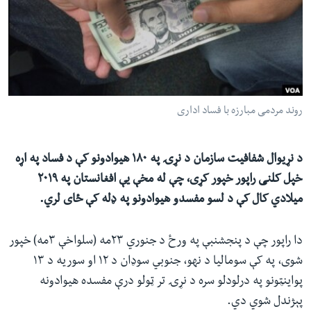
ئ
له مونږ سره په تماس کې پاتې شئ
ټون
ای
ه
ژبې
اړ
روند مردمی مبارزه با فساد اداری
ئ
د نړیوال شفافیت سازمان د نړۍ په ۱۸۰ هیوادونو کې د فساد په اړه
خپل کلنی راپور خپور کړی، چې له مخې یې افغانستان په ۲۰۱۹
میلادي کال کې د لسو مفسدو هیوادونو په ډله کې ځای لري.
دا راپور چې د پنجشنبې په ورځ د جنوري ۲۳مه (سلواخې ۳مه) خپور
شوی، په کې سومالیا د نهو، جنوبي سوډان د ۱۲ او سوریه د ۱۳
پواینټونو په درلودلو سره د نړۍ تر ټولو درې مفسده هیوادونه
پېژندل شوي دي.