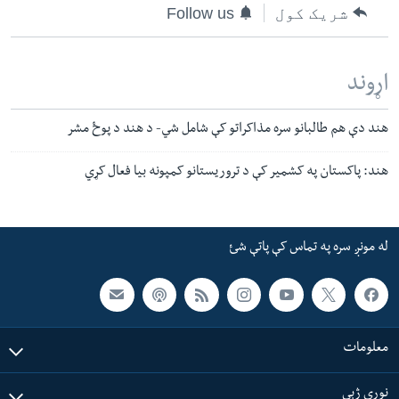
شریک کول
Follow us
اړوند
هند دې هم طالبانو سره مذاکراتو کې شامل شي- د هند د پوځ مشر
هند: پاکستان په کشمیر کې د تروریستانو کمپونه بیا فعال کړي
له مونږ سره په تماس کې پاتې شئ
معلومات
نورې ژبې