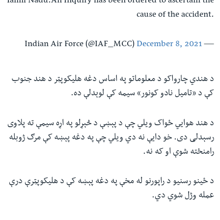
Tamil Nadu.An Inquiry has been ordered to ascertain the
cause of the accident.
December 8, 2021
— Indian Air Force (@IAF_MCC)
د هندي چارواکو د معلوماتو په اساس دغه هلیکوپټر د هند جنوب
کې د «تامیل نادو کونور» سیمه کې لوېدلې ده.
د هند هوايي ځواک ویلي چې د پېښې د څېړلو په اړه سیمې ته پلاوی
رسېدلی دی. خو دایې نه دي ویلي چې په دغه پېښه کې مرګ ژوبله
رامنځته شوې او که نه.
د ځینو رسنیو د راپورنو له مخې په دغه پېښه کې د هلیکوپټرې درې
عمله وژل شوي دي.