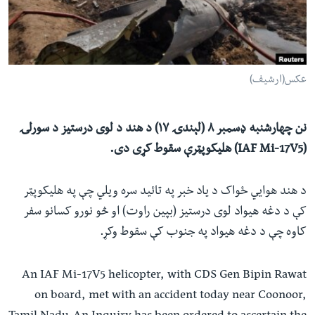
ئ
له مونږ سره په تماس کې پاتې شئ
ټون
ای
ه
عکس(ارشیف)
ژبې
اړ
ئ
نن چهارشنبه ډسمبر ۸ (لېندۍ ۱۷) د هند د لوی درستیز د سورلۍ
(IAF Mi-17V5) هلیکوپټرې سقوط کړی دی.
د هند هوايي ځواک د یاد خبر په تائید سره ویلي چې په هلیکوپټر
کې د دغه هیواد لوی درستیز (بپین راوت) او څو نورو کسانو سفر
کاوه چې د دغه هیواد په جنوب کې سقوط وکړ.
An IAF Mi-17V5 helicopter, with CDS Gen Bipin Rawat
on board, met with an accident today near Coonoor,