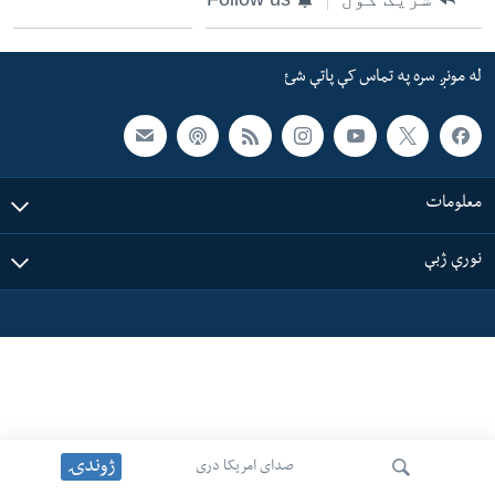
ئ
له مونږ سره په تماس کې پاتې شئ
ټون
له مونږ سره په تماس کې پاتې شئ
ای
ه
ژبې
اړ
ئ
معلومات
نورې ژبې
ژوندۍ
صدای امریکا دری