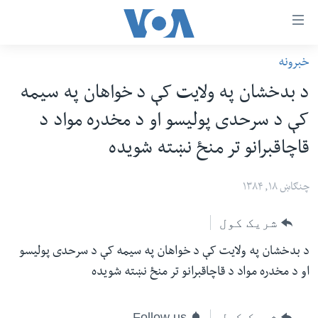
اس
خبرونه
سي
کورپاڼه
د بدخشان په ولایت کې د خواهان په سیمه
ړ
افغانستان
کې د سرحدی پولیسو او د مخدره مواد د
تصالات
سیمه
قاچاقبرانو تر منځ نښته شویده
صلي
امریکا
تن
نړۍ
چنګاښ ۱۸, ۱۳۸۴
ه
ښځې او نجونې
اړ
شریک کول
ئ
ځوانان
مومي
د بدخشان په ولایت کې د خواهان په سیمه کې د سرحدی پولیسو
د بیان ازادي
ارښود
او د مخدره مواد د قاچاقبرانو تر منځ نښته شویده
روغتیا
ه
سرمقاله
اړ
شریک کول
Follow us