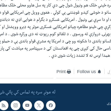
 ځیني خلک هم ونیول شول چی دې کار په سل هاوو محلی خلک مظاهروت
انو د خوشی کیدو غوښتنی یې کولې . هغوی وویل چی امریکایی قواو د
 او دا سړي یی ونیول . امریکایی عسکرو د بگرام د هوایی اډې نه دباند
کړې چی ځینو مظاهره چیانو امریکایی عسکری موټر په ډبرو وویشتل او
هرنۍ دروازې ته ورسوی . د تلفاتو کوم رپوټ نه دی ورکړه شوی . د امری
انو باندی دا شکونه وو چی د امریکا په مشري قواو باندی یې د حملو پل
 داسی حال کی کیږی چی په افغانستان کی د سیپټامبر په میاشت کی پارل
همدا اوس نه لا تشدد زیات شوی دي .
ل
Follow us
Print
له مونږ سره په تماس کې پاتې شئ
ری