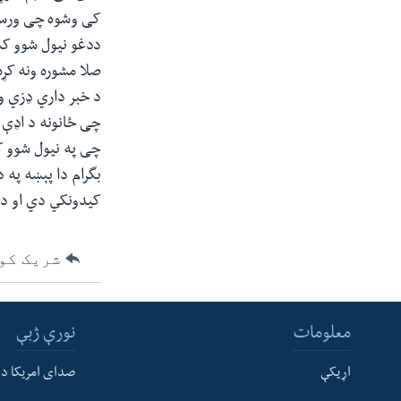
ئ
کی وشوه چی ورسره
ټون
ددغو نیول شوو کس
ای
صلا مشوره ونه کړه
ه
د خبر داري ډزي و
اړ
چی ځانونه د اډې ب
ئ
چی په نیول شوو کس
بگرام دا پېښه په
کیدونکي دي او د 
شریک کو
معلومات
نورې ژبې
اړیکې
صدای امریکا د