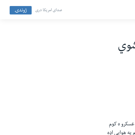
ژوندۍ
صدای امریکا دری
شوي
 عسکرو ه کوم
 په هوایی اډه