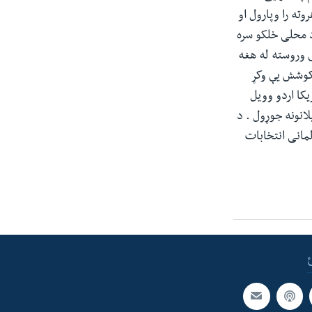
ه را وپارول او
 محلی خلکو سره
ی وروسته له هغه
 کوشش یې وکړ
کا اردو وویل
انونه جوړول . د
مانی انتخابات