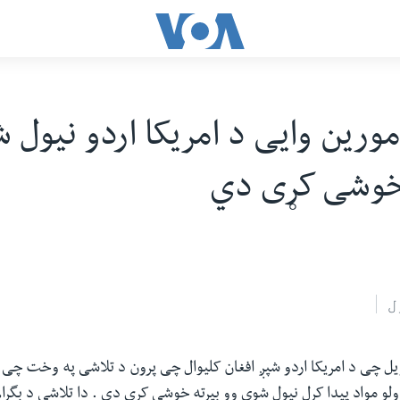
مورین وایی د امریکا اردو نیول 
 خوشی کړی دي
ل
ویل چی د امریکا اردو شپږ افغان کلیوال چی پرون د تلاشی په وخت چی
و مواد پیدا کړل نیول شوي وو بیرته خوشی کړی دي . دا تلاشی د بگرام