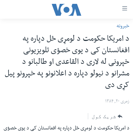
اس
خبرونه
سي
کورپاڼه
د امریکا حکومت د لومړی ځل دپاره په
ړ
افغانستان
افغانستان کی د یوی خصؤی تلویزیونی
تصالات
سیمه
خپرونی له لاری د القاعدی او طالبانو د
صلي
امریکا
تن
مشرانو د نیولو دپاره د اعلانونو په خپرونو پیل
نړۍ
ه
کړی دی
ښځې او نجونې
اړ
ئ
ځوانان
زمری ۲۰, ۱۳۸۴
مومي
د بیان ازادي
ارښود
شریک کول
روغتیا
ه
د امریکا حکومت د لومړی ځل دپاره په افغانستان کی د یوی خصؤی
سرمقاله
اړ