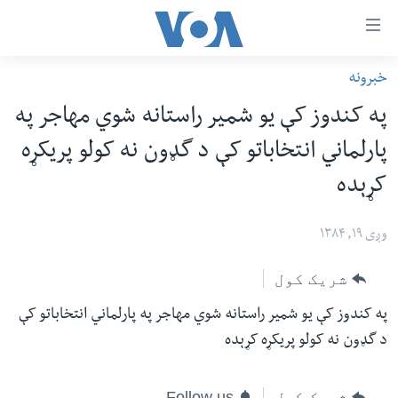
اس
خبرونه
سي
کورپاڼه
په کندوز کې یو شمیر راستانه شوي مهاجر په
ړ
افغانستان
پارلماني انتخاباتو کې د گډون نه کولو پریکړه
تصالات
سیمه
کړېده
صلي
امریکا
تن
نړۍ
وږی ۱۹, ۱۳۸۴
ه
ښځې او نجونې
اړ
شریک کول
ئ
ځوانان
مومي
په کندوز کې یو شمیر راستانه شوي مهاجر په پارلماني انتخاباتو کې
د بیان ازادي
ارښود
د گډون نه کولو پریکړه کړېده
روغتیا
ه
سرمقاله
اړ
شریک کول
Follow us