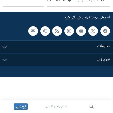
ئ
له مونږ سره په تماس کې پاتې شئ
ټون
له مونږ سره په تماس کې پاتې شئ
ای
ه
ژبې
اړ
ئ
معلومات
نورې ژبې
ژوندۍ
صدای امریکا دری