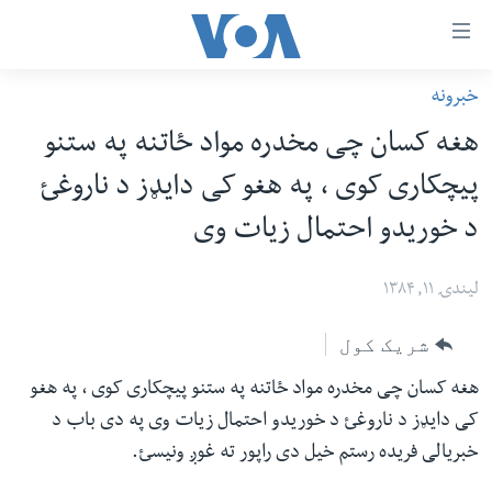
اس
خبرونه
سي
کورپاڼه
هغه کسان چی مخدره مواد ځاتنه په ستنو
ړ
افغانستان
پیچکاری کوی ، په هغو کی دایډز د ناروغئ
تصالات
سیمه
د خوریدو احتمال زیات وی
صلي
امریکا
تن
نړۍ
لیندۍ ۱۱, ۱۳۸۴
ه
ښځې او نجونې
اړ
شریک کول
ئ
ځوانان
مومي
هغه کسان چی مخدره مواد ځاتنه په ستنو پیچکاری کوی ، په هغو
د بیان ازادي
ارښود
کی دایډز د ناروغئ د خوریدو احتمال زیات وی په دی باب د
روغتیا
ه
خبریالی فریده رستم خیل دی راپور ته غوږ ونیسئ.
سرمقاله
اړ