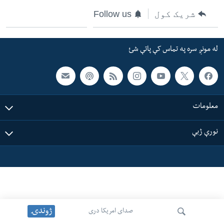
ئ
شریک کول
Follow us
له مونږ سره په تماس کې پاتې شئ
ټون
ای
له مونږ سره په تماس کې پاتې شئ
ه
ژبې
اړ
ئ
معلومات
نورې ژبې
ژوندۍ
صدای امریکا دری