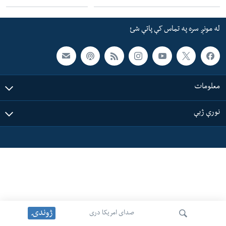
ئ
له مونږ سره په تماس کې پاتې شئ
ټون
له مونږ سره په تماس کې پاتې شئ
ای
ه
ژبې
اړ
ئ
معلومات
نورې ژبې
ژوندۍ
صدای امریکا دری