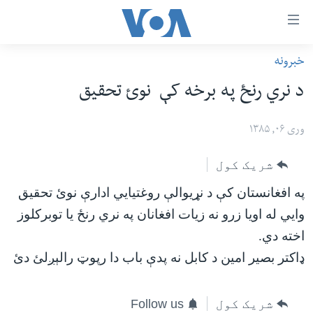
اس
خبرونه
سي
کورپاڼه
د نري رنځ په برخه کې نوئ تحقیق
ړ
افغانستان
تصالات
سیمه
وری ۰۶, ۱۳۸۵
صلي
امریکا
شریک کول
تن
نړۍ
ه
په افغانستان کې د نړیوالې روغتیایي ادارې نوئ تحقیق
ښځې او نجونې
اړ
وايي له اویا زرو نه زیات افغانان په نري رنځ یا توبرکلوز
ئ
ځوانان
اخته دي.
مومي
د بیان ازادي
ډاکتر بصیر امین د کابل نه پدې باب دا رپوټ رالېږلئ دئ
ارښود
روغتیا
ه
سرمقاله
شریک کول
Follow us
اړ