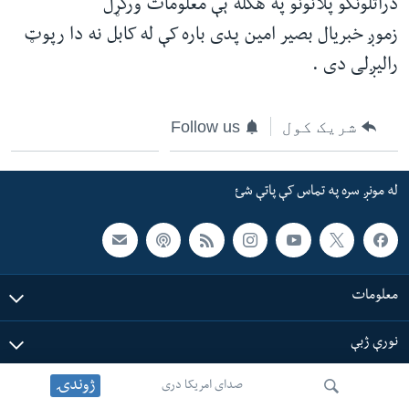
دراتلونکو پلانونو په هکله ېې معلومات ورکړل
ئ
زموږ خبریال بصیر امین پدی باره کې له کابل نه دا رپوټ
له مونږ سره په تماس کې پاتې شئ
ټون
رالیږلی دی .
ای
ه
ژبې
اړ
شریک کول
Follow us
ئ
له مونږ سره په تماس کې پاتې شئ
معلومات
نورې ژبې
ژوندۍ
صدای امریکا دری