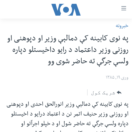
اس
خبرونه
سي
کورپاڼه
په نوی کابینه کې دمالېې وزیر او دپوهنی او
ړ
افغانستان
روزنی وزیر داعتماد د رایو داخیستلو دپاره
تصالات
سیمه
ولسې جرگې ته حاضر شوی وو
صلي
امریکا
تن
نړۍ
وری ۱۹, ۱۳۸۵
ه
ښځې او نجونې
اړ
شریک کول
ئ
ځوانان
مومي
په نوی کابینه کې دمالېې وزیر انورالحق احدی او دپوهنی
د بیان ازادي
ارښود
او روزنی وزیر حنیف اتمر نن د اعتماد درایو د اخیستلو
روغتیا
ه
دپاره ولسې جرگې ته حاضر شول او د خپلو اجرآتو او
سرمقاله
اړ