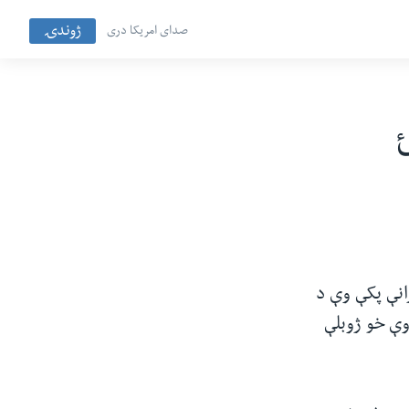
ژوندۍ
صدای امریکا دری
انې پکې وې د
ې خو ژوبلې