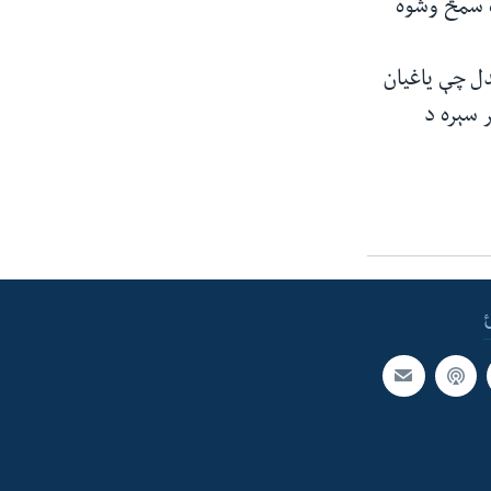
ه سمڅ وشوه
دل چې یاغیان
 سېره د