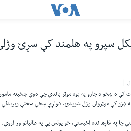
کل سپرو په هلمند کې سړئ وژلئ
ل
یت کې د ښځو د چارو په یوه موټر باندې چې دوې ښځینه مامور
په ډزو کې موټروان وژل شویدئ. دواړې ښځې سختې وېرېدلې و
 چا په غاړه نده اخیستې، خو پولس یې په طالبانو ور اړوي.