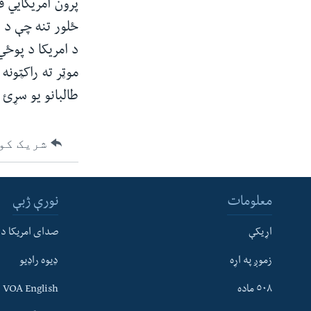
پرون امریکايي 
ئ
ځلور تنه چې د 
ټون
د امریکا د پوځي
ای
موټر ته راکټونه
ه
اړ
طالبانو یو سړئ
ئ
شریک کو
معلومات
نورې ژبې
اړیکې
صدای امریکا د
زموږ په اړه
ډیوه راډیو
٥٠٨ ماده
VOA English
له مونږ سره په تماس کې پاتې شئ