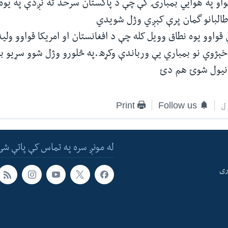
قواو په هوایي بمبارۍ کې چې د پاکستان سرحد ته نږدې په یو
طالبانو گمان پرې کېږي وژل شويدي
 قواوو یوه نطاق وویل کله چې د افغانستان او امریکا قواوو ولی
 خېژوي نو بمباري یې ورباندې وکړه.په څلورو وژل شوو سړیو بر
 نیول شوئ هم دئ
ل
Follow us
Print
له مونږ سره په تماس کې پاتې شئ
ری