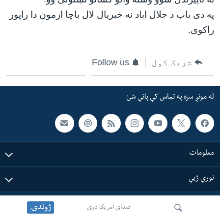
ئ
په دی باب د جلال اباد نه خبریال لال باچا ازمون دا راپور
له مونږ سره په تماس کې پاتې شئ
ټون
راکوی.
ای
ه
شریک کول
Follow us
ژبې
اړ
ئ
له مونږ سره په تماس کې پاتې شئ
معلومات
نورې ژبې
ژوندۍ
صدای امریکا دری