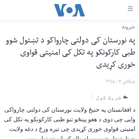
اس
خبرونه
سي
کورپاڼه
په نورستان کی دولتی چارواکو د تښتول شوو
ړ
افغانستان
طبی کارکونکو په تکل کی امنیتی قواوی
تصالات
سیمه
خوری کړیدی
صلي
امریکا
تن
نړۍ
چنګاښ ۰۴, ۱۳۸۵
ه
ښځې او نجونې
اړ
شریک کول
ئ
ځوانان
د افغانستان په ختیځ ولایت نورستان کی دولتی چارواکی
مومي
د بیان ازادي
ارښود
وایی چی دوی د هغو پینځو تنو طبی کارکونکو په تکل کی
روغتیا
ه
امنیتی قواوی خوری کړیدی چی تیره ورځ د دغه ولایت
سرمقاله
اړ
نه ناپیژندل شوو وسله والو کسانو تښتولی وو.