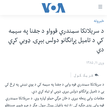
اس
خبرونه
سي
کورپاڼه
د سریلانکا سمندري قوواو د جفنا په سیمه
ړ
افغانستان
کي د تامیل پړانگانو دولس بېړۍ ډوبي کړي
تصالات
سیمه
دي
صلي
امریکا
تن
نړۍ
وږی ۱۱, ۱۳۸۵
ه
ښځې او نجونې
اړ
شریک کول
ئ
ځوانان
مومي
د سریلانکا سمندري قوه وايي د جفنا په سیمه کي د یوې نښتي په ترڅ کي
د بیان ازادي
ارښود
یې د تامیل پړانگانو دولس بېړۍ ډوبي او تباه کړي دي.
روغتیا
ه
مقامات وايي پنځه بېړۍ د ځان مرگي حملو لپاره وې. د سریلانکا سمندري
سرمقاله
اړ
قوه وايي پدې جگړه کي ٨٠ تنه یاغیان ووژل سول. مگر د مړو شمېر مستقلو