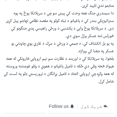
ئ
منابعو ندي تایید کړی.
له مونږ سره په تماس کې پاتې شئ
ټون
دا سمندري جنگ هغه وخت کي پېښ سو چي د سریلانکا پوځ په یوه
ای
ستراتیژیکي بندر کي د یاغیانو د تباه کولو په مقصد نظامي تهاجم پیل کړی
ه
دی. د سریلانکا پوځ وايي د یکشنبې د ورځي راهیسي پدې جنگونو کي
ژبې
اړ
څورلس تنه عسکر وژل سوي دي.
ئ
په یو بل انکشاف کي، د جمعې د ورځي د سړک د غاړي یوې چاودني یو
عسکر په جفنا کي وواژه.
بلخوا، په سریلانکا کي د اوربند د نظارت سم نیم اروپايي څارونکي له هغه
هیواد څخه وتلي دي ځکه د تامیل یاغیانو د هغوي د وتلو غوښتنه وروسته
له هغه وکړه چي اروپايي اتحاد د تامیل پړانگان د تروریستي ډلو په لست کي
شامل کړل.
شریک کول
Follow us