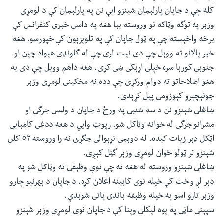
ئ
کله چې د جاپان پارلېمان شېنزو ابې نن په پارلېمان کې د لومړى
له مونږ سره په تماس کې پاتې شئ
ټون
وزېر په توگه وټاکه نو وروسته بېا هغه په داسى خبرى کنفرانس کې
ای
برخه واخېسته چې په ټول جاپان کې په تلوېزېون کې خپورسو. هغه
ه
خبر ېالانو ته ووېل چې دى نېت لرى چې له گاونډى هېواد چېن او
ژبې
اړ
جنوبى کورېا سره خپلى اړېکى ښى کړى. هغه داهم ووېل چې دى به
ئ
هغو اصلاحاتو ته دوام ورکړى چې دده نه مخکېنى لومړى وزېر
جونېچېرو کېوزومى پېل کړېدى.
ښاغلى شېنزو نن د سه شنبى په ورځ د جاپان د ولسى جرگى او
مشرانو جرگى له خوانه وټاکل شو. رپوټ وايي د هغه ددغى کامېابى
اټکل ډېر زېات کېده. له دوېمى نړېوالى جگړى نه را وروسته ٥٢ کلن
شېنزو تر ټولو ځوان لومړى وزېر گڼل کېږى.
ښاغلى شېنزو وروسته له هغه نه چې نوې وظېفى ته وټاکل شو په
ډېر لږ وخت کې خپله نوى کابېنه اعلان کړه. د جاپان د بهرنېو چارو
وزېر تارو اسو په خپله وظېفه باندى پاتى شوېدې.
سپېنى ماڼى په ېوه لېکلى وېنا کې د جاپان نوى لومړى وزېر شېنزو