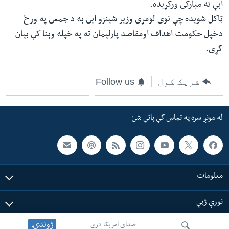
ابې ته مبارکى ورکړېده.
ټاکل شوېده چې نوى لومړى وزېر شېنزو ابى به د جمعى په ورځ
دخپل حکومت اهداف اومقاصد پارلېمان ته په خپله وېنا کې بېان
کړى.
شریک کول
Follow us
له مونږ سره په تماس کې پاتې شئ
معلومات
نورې ژبې
ژوندۍ
صدای امریکا دری