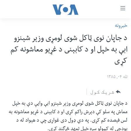
اس
خبرونه
سي
کورپاڼه
د جاپان نوى ټاکل شوى لومړى وزېر شېنزو
ړ
افغانستان
ابې به خپل او د کابېنى د غړېو معاشونه کم
تصالات
سیمه
کړى
صلي
امریکا
تن
نړۍ
تله ۰۴, ۱۳۸۵
ه
ښځې او نجونې
اړ
شریک کول
ئ
ځوانان
مومي
د جاپان نوى ټاکل شوى لومړى وزېر شېنزو ابې وايي دې به خپل
د بیان ازادي
ارښود
معاش په سلو کې دېرش راکم کړى او د کابېنى د غړېو معاشونه به
روغتیا
ه
لس فېصده کم کړى. په دې ډول دى غواړى چې د هېواد له د
سرمقاله
اړ
بودجى له کمولو سره خپل تعهد څرگند کړى.