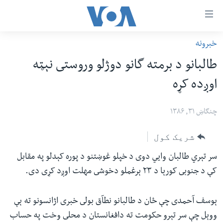
اس
خبرونه
سي
کورپاڼه
طالبانو د برمته گانو دوژلو وروستى نېټه
ړ
افغانستان
اوږده کړه
تصالات
سیمه
صلي
امریکا
چنګاښ ۳۱, ۱۳۸۶
تن
نړۍ
ه
شریک کول
ښځې او نجونې
اړ
سر تېري طالبان وايي دوى د خپلو غوښتنو د پوره کېدلو په مقابل
ئ
ځوانان
کې د جنوبى کورېا د ٢٣ ېرغملو دخوشى مهلت اوږد کړى دى.
مومي
د بیان ازادي
ارښود
روغتیا
ېوسف آحمدى چې ځان د طالبانو نطآق بولى خبرى اژانسونو ته ېې
ه
سرمقاله
ووېل چې سر تېرو حکومت ته دافغانستان د محلى وخت په حساب
اړ