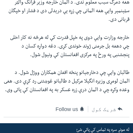
هغه دمرگ سبب معلوم ندى. د المان خارجه وزېر فرانک والټر
سټېنمېر وايي هغه المانى چې زړه ېې درېدلى دى د فشار او خپگان
قربانى دى.
خارجه وزارت وايي دوى په خپل قدرت کې له هرڅه نه کار اخلى
چې دهغه بل جرمنى ژوند خوندى کړى. دغه دواړه کسان د
پنجشنبى په ورځ په مرکزى افغانستان کې ونېول شول.
طالبان وايي چې دخارجېانو پنځه افغان همکاران ووژل شول. د
المان لومړى وزېره انگېلا مرکېل د طالبانو غوښتنى رد کړي دى. هغى
وعده وکړه چې د المان درې زره عسکر به په افغانستان کې پاتى وى.
شریک کول
Follow us
له مونږ سره په تماس کې پاتې شئ