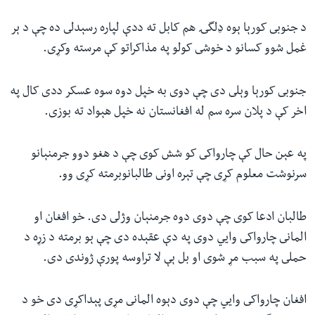
د جنوبى کورېا ېوه ډلگۍ هم کابل ته ددې لپاره رسېدلى ده چې د ېر
غمل شوو کسانو د خوشى کولو په مذاکراتو کې مرسته وکړى.
جنوبى کورېا وېلى دى چې دوى به خپل دوه سوه عسکر ددى کال په
اخر کې د پلان سره سم له افغانستان نه خپل هېواد ته بوزى.
په عېن حال کې چارواکى کو شش کوى چې د هغو دوو جرمنېانو
سرنوشت معلوم کړى چې تېره اونى طالبانوبرمته کړى وو.
طالبان ادعا کوى چې دوى دوه جرمنېان وژلى دى. خو افغان او
المانى چارواکى وايي دوى په دې عقېده دى چې ېو برمته د زړه د
حملى په سبب مړ شوى او بل ېې لا تراوسه پورې ژوندى دى.
افغان چارواکى وايي چې دوى دېوه المانى مړى پېداکړى دى خو د