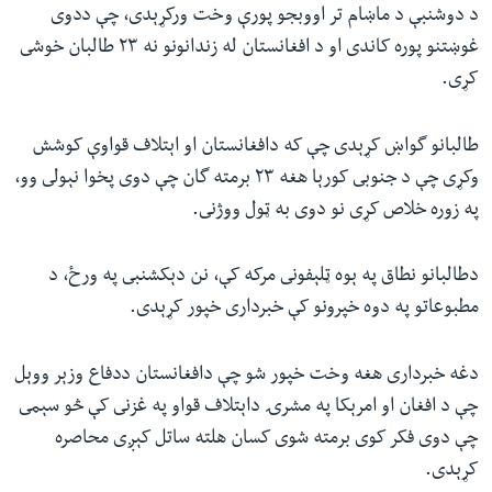
د دوشنبې د ماښام تر اووبجو پورې وخت ورکړېدى، چې ددوى
ئ
له مونږ سره په تماس کې پاتې شئ
غوښتنو پوره کاندى او د افغانستان له زندانونو نه ٢٣ طالبان خوشى
ټون
کړى.
ای
ه
طالبانو گواښ کړېدى چې که دافغانستان او اېتلاف قواوې کوشش
ژبې
اړ
وکړى چې د جنوبى کورېا هغه ٢٣ برمته گان چې دوى پخوا نېولى وو،
ئ
په زوره خلاص کړى نو دوى به ټول ووژنى.
دطالبانو نطاق په ېوه ټلېفونى مرکه کې، نن دېکشنبى په ورځ، د
مطبوعاتو په دوه خپرونو کې خبردارى خپور کړېدى.
دغه خبردارى هغه وخت خپور شو چې دافغانستان ددفاع وزېر ووېل
چې د افغان او امرېکا په مشرۍ داېتلاف قواو په غزنى کې څو سېمى
چې دوى فکر کوى برمته شوى کسان هلته ساتل کېږى محاصره
کړېدى.