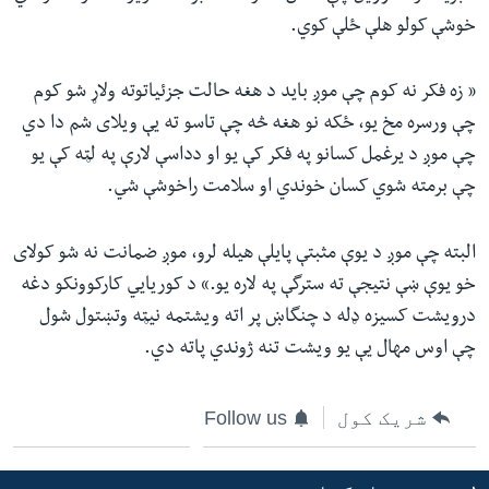
خوشې کولو هلې ځلې کوي. ‏
«‎ زه فکر نه کوم چې موږ باید د هغه حالت جزئیاتوته ولاړ شو کوم
چې ورسره مخ یو، ځکه نو هغه څه چې تاسو ته یې ویلای شم دا دي
چې موږ د یرغمل کسانو په فکر کې یو او دداسې لارې په لټه کې یو
چې برمته شوي کسان خوندي او سلامت راخوشې شي.
البته چې موږ د یوې مثبتې پایلې هیله لرو، موږ ضمانت نه شو کولای
خو یوې ښې نتیجې ته سترگې په لاره یو.‏»‎ د کوریایي کارکوونکو دغه
درویشت کسیزه ډله د چنگاښ پر اته ویشتمه نیټه وتښتول شول
چې اوس مهال یې یو ویشت تنه ژوندي پاته دي.
شریک کول
Follow us