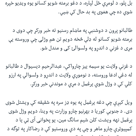
بل پلو، د لومړي ځل لپاره، د دغو برمته شویو کسانو یوه ویډیو خپره
شوې ده چې هغوی په بد حال کې ښیي.
طالبانو پرون د دوشنبې په ماښام رسنیو ته خبر ورکړ چې دوی د
برمته شویو کسانو له ډلې څخه دویم تن هم وژلی چي وروسته یې
مړی د غزني د اندړو په ولسوالئ کی و مندل شو.
د غزني ولایت یو سیمه ییز چارواکي، عبدالرحیم دیسيوال د طالبانو
له دغې ادعا وروسته، د نوموړي ولایت د اندړو د ولسوالي په ارزو
کلي کې د وژل شوي یرغمل د مړي د موندنې خبر ورکړ.
ویل کیږي چې دغه یرغمل په یوه ډز سره په شقیقه کې ویشتل شوی
دی. د جنوبي کوریا د بهرنیو چارو وزارت په وینا، دویم وژل شوی
یرغمل نهه ویشت کلن شیم سانگ مین، یو پخوانی آی ټي یا د
کمپیوټري چارو ماهر و چې په دې وروستیو کې د رضاکار په توگه د