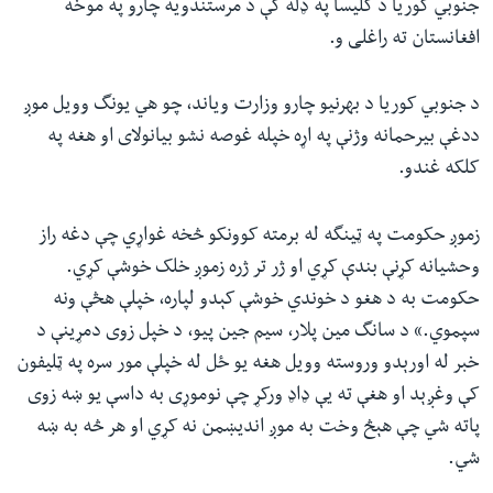
جنوبي کوریا د کلیسا په ډله کې د مرستندویه چارو په موخه
افغانستان ته راغلی و.
د جنوبي کوریا د بهرنیو چارو وزارت ویاند، چو هي یونگ وویل‏ موږ
ددغې بیرحمانه وژنې په اړه خپله غوصه نشو بیانولای او هغه په
کلکه غندو.
زموږ حکومت په ټینگه له برمته کوونکو څخه غواړي چې دغه راز
وحشیانه کړنې بندې کړي او ژر تر ژره زموږ خلک خوشې کړي.
حکومت به د هغو د خوندي خوشې کېدو لپاره، خپلې هڅې ونه
سپموي.‏»‎ د سانگ مین پلار، سیم جین پیو، د خپل زوی دمړینې د
خبر له اورېدو وروسته وویل هغه یو ځل له خپلې مور سره په ټلیفون
کې وغږېد او هغې ته یې ډاډ ورکړ چې نوموړی به داسې یو ښه زوی
پاته شي چې هېڅ وخت به موږ اندیښمن نه کړي او هر څه به ښه
شي.‏