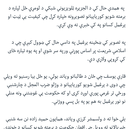
‎ په همدې حال کې د الجزیره ټلویزیوني شبکې د لومړي ځل لپاره د
برمته شویو کوریاییانو تصویرونه خپاره کړل چې کیفیت یې ټیټ او
یرغمل کسانو په کې خبرې نه وې کړې.
په تصویر کې ښځینه یرغمل په داسې حال کې ښوول کیږي چې د
اسلامي شریعت پر اساس پوړني ورپه سر شوي او په یوه تیاره ځای
کې کړوپې ولاړې دي.
قاري یوسف چې ځان د طالبانو ویاند بولي، یو ځل بیا رسنیو ته ویلي
چې دوی د یرغمل شویو کوریاییانو د وژلو ضرب العجل د چارشنبې
ورځې تر غرمې پورې اوږد کړی او که حکومت یې غوښتنې ونه منلې
نو نور یرغمل به هم یو په بل پسې ووژني.
بلې خوا ته د ولسمشر کرزي ویاند، همایون حمید زاده نن سه شنبې
خبریالانو ته وویل چې افغان حکومت د برمته شویو کسانو د خوندي