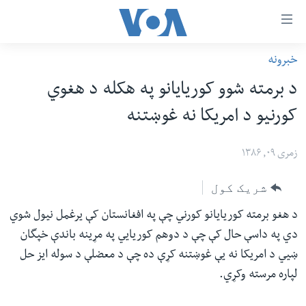
اس
خبرونه
سي
کورپاڼه
د برمته شوو کوريايانو په هکله د هغوي
ړ
افغانستان
کورنيو د امريکا نه غوښتنه
تصالات
سیمه
صلي
امریکا
زمری ۰۹, ۱۳۸۶
تن
نړۍ
ه
شریک کول
ښځې او نجونې
اړ
د هغو برمته کوریایانو کورني چې په افغانستان کې یرغمل نیول شوي
ئ
ځوانان
دي په داسې حال کې چې د دوهم کوریايي په مړینه باندې خپگان
مومي
د بیان ازادي
ښيي د امریکا نه یې غوښتنه کړې ده چې د معضلې د سوله ایز حل
ارښود
روغتیا
لپاره مرسته وکړي.
ه
سرمقاله
اړ