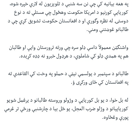
په هغه بیانیه کې چې نن سه شنبې د تلویزیون له لارې خپره شوه،
ئ
له مونږ سره په تماس کې پاتې شئ
کوریايي کورنیو د امریکا حکومت وهڅول چې مسئلې ته د نوع
ټون
دوستۍ له نظره وگوري او د افغانستان حکومت تشويق کړي چې د
ای
طالبانو غوښتنې ومني.
ه
ژبې
اړ
واشنگټن معمولاً داسې ډلو سره چې ورته ترورستان وايي او طالبان
ئ
هم په همدې ډلو کې شاملوي، د هرډول خبرو نه ډډه کړېده.
طالبانو د سپتمبر د یولسمې نیټې د حملو په وخت کې القاعدې ته
په افغانستان کې ځای ورکړی ؤ.
له بل خوا، د یو بل کوریایي د وژولو وروسته طالبانو د یرغمل شویو
کوریایيانو د وژلو ضرب العجل، یو ځل بیا د چارشنبې ورځې تر غرمې
پورې وغځاوه.