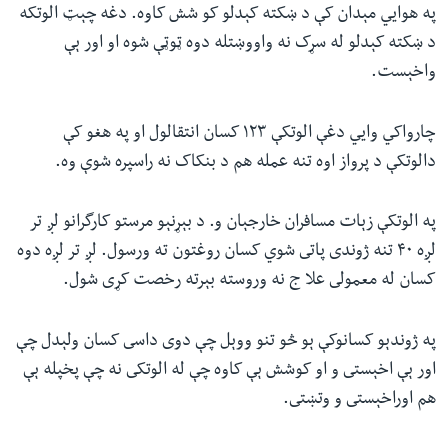
په هوايي مېدان کې د ښکته کېدلو کو شش کاوه. دغه چېټ الوتکه
ئ
له مونږ سره په تماس کې پاتې شئ
د ښکته کېدلو له سړک نه واووښتله دوه ټوټې شوه او اور ېې
ټون
واخېست.
ای
ه
چارواکي وايي دغې الوتکې ١٢٣ کسان انتقالول او په هغو کې
ژبې
اړ
دالوتکې د پرواز اوه تنه عمله هم د بنکاک نه راسپره شوې وه.
ئ
په الوتکې زېات مسافران خارجېان و. د بېړنېو مرستو کارگرانو لږ تر
لږه ۴٠ تنه ژوندى پاتى شوي کسان روغتون ته ورسول. لږ تر لږه دوه
کسان له معمولى علا ج نه وروسته بېرته رخصت کړى شول.
په ژوندېو کسانوکې ېو څو تنو ووېل چې دوى داسى کسان ولېدل چې
اور ېې اخېستى و او کوشش ېې کاوه چې له الوتکى نه چې پخپله ېې
هم اوراخېستى و وتښتى.