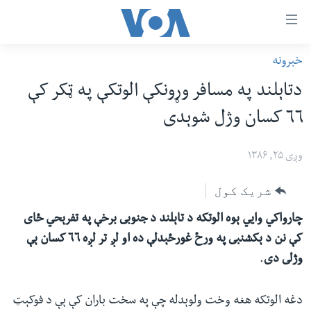
اس
خبرونه
سي
کورپاڼه
دتاېلند په مسافر وړونکې الوتکې په ټکر کې
ړ
افغانستان
٦٦ کسان وژل شوېدى
تصالات
سیمه
صلي
امریکا
وږی ۲۵, ۱۳۸۶
تن
نړۍ
ه
شریک کول
ښځې او نجونې
اړ
چارواکي وايي ېوه الوتکه د تاېلند د جنوبى برخې په تفرېحي ځاى
ئ
ځوانان
کې نن د ېکشنبى په ورځ غورځېدلې ده او لږ تر لږه ٦٦ کسان ېې
مومي
د بیان ازادي
وژلى دى
.
ارښود
روغتیا
ه
سرمقاله
دغه الوتکه هغه وخت ولوېدله چې په سخت باران کې ېې د فوکېټ
اړ