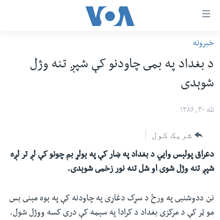
اس
خبرونه
سي
کورپاڼه
د بغداد په بمى چاودنو کې شپږ تنه وژل
ړ
افغانستان
شوېدى
تصالات
سیمه
صلي
امریکا
تله ۳۰, ۱۳۸۶
تن
نړۍ
ه
شریک کول
ښځې او نجونې
اړ
دعراق پولېس وايي د بغداد په ښار کې په ېولړ بم چونو کې لږ تر لږه
ئ
ځوانان
شپږ تنه وژل شوى او شل تنه نور زخمى شوېدى.
مومي
د بیان ازادي
ارښود
روغتیا
نن ددوشنبى په ورځ د سړک دغاړى په چاودنه کې په ېوه مېنى بس
ه
سرمقاله
مو ټر کې د مرکزى بغداد د کرادا په سېمه کې درى کسه ووژل شول.
اړ