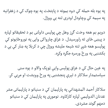
ئ
له مونږ سره په تماس کې پاتې شئ
په ېوه بله حمله کې دوه بمونه د پاېتخت په ېوه چوک کې د زعفرانېه
ټون
په سېمه کې وچاودل اودرى تنه ېې ووژل.
ای
ه
ژبې
دوېم بم هغه وخت گړز وهل چې پولېس داولنى بم د تحقېقاتو لپاره
اړ
د پېښى ځاى ته راورسېدل. د عراق چارواکى وايى په نوروځاېونو کې
ئ
پولېسو هغه شپږ تنه شېعه ملېشه ووژل چې د کربلا په ښار کې ېې د
ېکشنبى په ورځ ورسره جگړه وکړه.
په عېن حال کې د عراق پولېس وايي ټوپک والاو د ېوه سنى
سېاستمدار سلاکار د تېرې پنجشنبى په ورځ ووېشت او مړېې کړ.
سلاکار آحمد المشهداني په پارلېمان کې د سنېانو د پارلېمانى مشر
عدنان الدولېمي لپاره کارکاوه. نوموړى په پارلېمان کې د سنېانو
دمهم گوند مشردى.