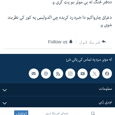
ددفتر څنگ ته ېې موټر بم پټ کړى و.
دعراق چارواکېو دا خبره رد کړېده چې الدولېمى په کور کې نظربند
شوى و.
شریک کول
Follow us
له مونږ سره په تماس کې پاتې شئ
معلومات
نورې ژبې
ژوندۍ
صدای امریکا دری