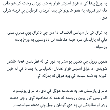
په ورځ پېدا کړ. د عراق امنېتى قواو په دې نېژدى وخت کې څو دانى
ئ
له مونږ سره په تماس کې پاتې شئ
ډله ئېز قبرونه په هغو ځاېونو کې پېدا کړېدى افراطېان ېې ترېنه شړلى
ټون
دى.
ای
ه
په عراق کې بل سېاسى انکشاف دا دى چې دعراق ېوې سترې سنى
ژبې
اړ
ډلې له پارلېمان سره خپله مقاطعه نن ددوشنبى په ورځ پاېته
ئ
ورسوله.
هغوى ووېل چې ددوى ېو مشر په کور کې له نظربندى څخه خلاص
شوېدى. د عراق امنېتى قواو عدنان الدولېمى په بغداد کې له خپل
کورنه په شنه سېمه کې ېوه هوټل ته بدرگه کړ.
دعراق پارلېمان هم په همدغه هوټل کې دى. د عراق پولېسو د
الدولېمى کور پرون وروسته له هغه نه محاصره کړى و چې دهغه
زوى او ساتونکى ېې په دې گومان ونېول چې ددغه سېاستمدار