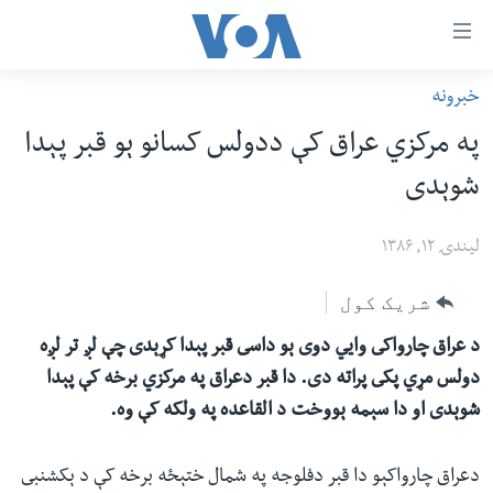
اس
خبرونه
سي
کورپاڼه
په مرکزي عراق کې ددولس کسانو ېو قبر پېدا
ړ
افغانستان
شوېدى
تصالات
سیمه
صلي
امریکا
لیندۍ ۱۲, ۱۳۸۶
تن
نړۍ
ه
شریک کول
ښځې او نجونې
اړ
د عراق چارواکى وايي دوى ېو داسى قبر پېدا کړېدى چې لږ تر لږه
ئ
ځوانان
دولس مړي پکى پراته دى. دا قبر دعراق په مرکزي برخه کې پېدا
مومي
د بیان ازادي
شوېدى او دا سېمه ېووخت د القاعده په ولکه کې وه.
ارښود
روغتیا
ه
سرمقاله
دعراق چارواکېو دا قبر دفلوجه په شمال ختېځه برخه کې د ېکشنبى
اړ