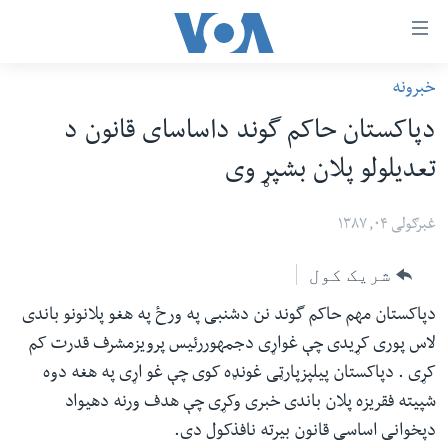
اس
خبرونه
سي
کورپاڼه
دپاکستان حاکم گوند داساسای قانون د
ړ
افغانستان
تعدیلولو پلان بشپړ وی
تصالات
سیمه
صلي
امریکا
غبرګولی ۰۴, ۱۳۸۷
تن
نړۍ
ه
شریک کول
ښځې او نجونې
اړ
دپاکستان مهم حاکم گوند نن دشنبی په ورځ په هغو پلانونو باندی
ئ
ځوانان
لاس پوری کړیدی چې غواړی دجمهوررئیس پرویزمشرف قدرت کم
مومي
د بیان ازادي
کړی . دپاکستان پیلپزپارټی غونډه کوی چې غو اړی په هغه دوه
ارښود
روغتیا
شپیته فقریزه پلان باندی خبری وکړی چې هدف ورنه دهیواد
ه
دپخوانی اساسی قانون بیرته نافذکول دی.
سرمقاله
اړ