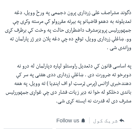
ئ
له مونږ سره په تماس کې پاتې شئ
دگوند مشراصف علی زرداری پرون دجمعی په ورځ وویل، دغه
ټون
تعدیلونه به دهغو قاضیانو په بیرته مقررولو کې مرسته وکړی چې
ای
جمهوررئیس پرویزمشرف داضطراری حالت په وخت کې برطرف کړی
ه
وو. ښاغلې زرداری وویل، توقع ده چې دغه پلان ډیر ژر پارلمان ته
ژبې
اړ
وړاندی شی .
ئ
په اساسی قانون کې دتعدیل راوستلو لپاره دپارلمان له درو نه
دوبرخو ته ضرورت دی . ښاغلې زرداری ددی هفتی په سر کې
دهندخبری اژانس ‏(‎پرس ټرسټ او اف اینډیا ‏‏)‎ ته وویل، په هغه
باندی دخلکو له خوا نه ډیر زیات فشار دی چې غواړی جمهوررئیس
مشرف دی له قدرت نه ایسته کړی شی.
شریک کول
Follow us