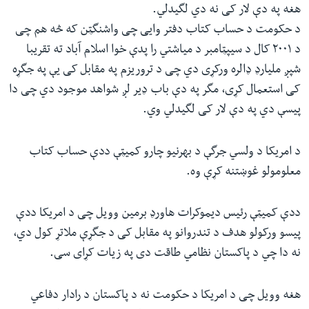
هغه په دې لار کی نه دي لگیدلي.
ئ
له مونږ سره په تماس کې پاتې شئ
د حکومت د حساب کتاب دفتر وایی چی واشنگټن که څه هم چی
ټون
د ٢٠٠١ کال د سیپټامبر د میاشتي را پدې خوا اسلام آباد ته تقریبا
ای
شپږ ملیارډ ډالره ورکړی دي چی د تروریزم په مقابل کی یې په جگړه
ه
کی استعمال کړی، مگر په دې باب ډیر لږ شواهد موجود دي چی دا
ژبې
اړ
پیسې دي په دې لار کی لگیدلي وي.
ئ
د امریکا د ولسي جرگې د بهرنیو چارو کمیټې ددې حساب کتاب
معلومولو غوښتنه کړې وه.
ددې کمیټې رئیس دیموکرات هاورډ برمین وویل چی د امریکا ددې
پیسو ورکولو هدف د تندروانو په مقابل کی د جگړې ملاتړ کول دي،
نه دا چي د پاکستان نظامي طاقت دی په زیات کړای سی.
هغه وویل چی د امریکا د حکومت نه د پاکستان د رادار دفاعي