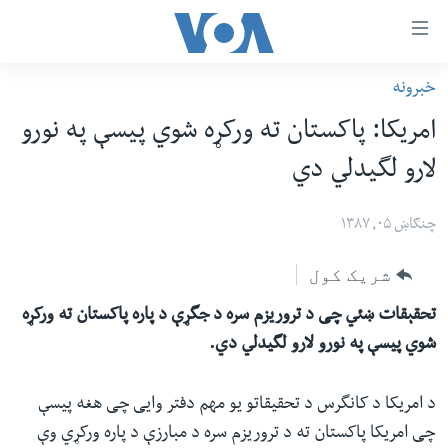
اس
خبرونه
سي
کورپاڼه
امریکا: پاکستان ته ورکړه شوي پیسې په نورو
ړ
افغانستان
لارو لگیدلي دي
تصالات
سیمه
صلي
امریکا
چنګاښ ۰۵, ۱۳۸۷
تن
نړۍ
ه
شریک کول
ښځې او نجونې
اړ
تحقېقات ښئي چی د تروریزم سره د جگړې د پاره پاکستان ته ورکړه
ئ
ځوانان
شوي پیسې په نورو لارو لگیدلي دي.
مومي
د بیان ازادي
ارښود
روغتیا
د امریکا د کانگرس د تحقیقاتو یو مهم دفتر وایی چی هغه پیسې
ه
سرمقاله
چی امریکا پاکستان ته د تروریزم سره د مبارزې د پاره ورکړي وې
اړ