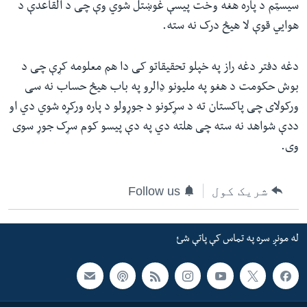
سیسټم د پاره هغه وخت پیسې غوښتل شوي وې چی د القاعدې د
هوایي قوې لا هیڅ درک نه سته.
دغه دفتر دغه راز په خپلو تحقیقاتو کی دا هم معلومه کړې چی د
بوش حکومت د هغو په ملیونو ډالرو په باب هیڅ حساب نه سی
ورکولای چی پاکستان ته د سړکونو د جوړولو د پاره ورکړه شوي دي او
ددې شواهد نه سته چی هلته دي په دې پیسو کوم سړک جوړ سوی
وی.
شریک کول
Follow us
له مونږ سره په تماس کې پاتې شئ