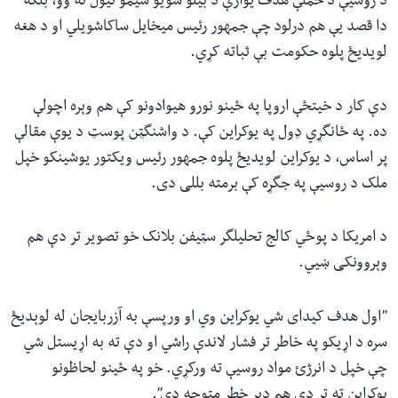
د روسیې د حملې هدف یوازې د بیلو شویو سیمو نیول نه وو، بلکه
دا قصد یې هم درلود چې جمهور رئیس میخایل ساکاشویلي او د هغه
لویدیځ پلوه حکومت بې ثباته کړي.
دې کار د خیتځې اروپا په ځینو نورو هیوادونو کې هم وېره اچولې
ده. په ځانگړي ډول په یوکراین کې. د واشنگټن پوسټ د یوې مقالې
پر اساس، د یوکراین لویدیځ پلوه جمهور رئیس ویکتور یوشینکو خپل
ملک د روسیې په جگړه کې برمته بللی دی.
د امریکا د پوځي کالج تحلیلگر سټیفن بلانک خو تصویر تر دې هم
وېروونکی ښيي.
”اول هدف کیدای شي یوکراین وي او ورپسې به آزربایجان له لوېدیځ
سره د اړیکو په خاطر تر فشار لاندې راشي او دې ته به اړیستل شي
چې خپل د انرژئ مواد روسیې ته ورکړي. خو په ځینو لحاظونو
یوکراین ته تر دې هم ډیر خطر متوجه دی”.