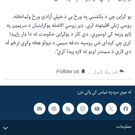
یو کراین چې د یکشنبې په ورځ یې د خپلې آزادئ ورځ ولمانځله،
روسي ژبلې اقلیتونه لري. ډیر روسي الاصله یوکراینیان د سریمین په
ټاپو وزمه کې اوسیږي. دې کار د یوکراین حکومت ته دا ډار راپیدا
کړې چې کیدای شي روسیه ددغه سیمې د نیولو هڅه وکړي ترڅو له
دې لارې د سمندر اوبو ته لاره پیدا کړي”.
شریک کول
Follow us
له مونږ سره په تماس کې پاتې شئ
معلومات