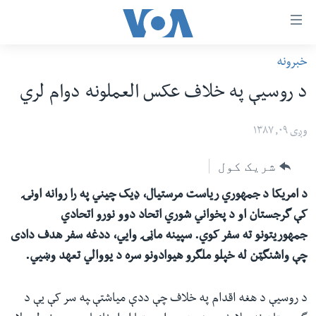
اس
خبرونه
سي
کورپاڼه
د روسیې په خلاف عکس العملونه دوام لري
ړ
افغانستان
تصالات
سیمه
وږی ۰۹, ۱۳۸۷
صلي
امریکا
شریک کول
تن
نړۍ
ه
د امریکا د جمهوري ریاست مرستیال، ډیک چیني په را روانه اونۍ
ښځې او نجونې
اړ
کې گرجستان او د پخواني شوري اتحاد دوو نورو اتحادي
ئ
ځوانان
جمهوریتونو ته سفر کوي. سپینه ماڼۍ وايي، ددغه سفر هدف دادی
مومي
د بیان ازادي
چې واشنگټن له خپلو ملگرو هیوادونو سره د یووالي تعهد وښيي.
ارښود
روغتیا
ه
د روسیې د هغه اقدام په خلاف چې ددې میاشتې ‍په سر کې یې د
سرمقاله
اړ