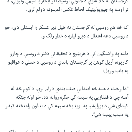
گرجستان نه جلا شوي د جنوبي اوسیتیا او ابخازیا سیمې ونیولې، لا
ئ
تر اوسه په جیوپولیټیک لحاظ عکس العملونه دوام لري.
له مونږ سره په تماس کې پاتې شئ
ټون
ای
که څه هم روسیې له گرجستان نه خپل ډیر عسکر را ایستلي دي، خو
ه
د روسیې دغه اشغال د ډیرو لپاره د خطر زنگ و.
ژبې
اړ
ئ
دلته په واشنگټن کې د هریټیج د تحقیقاتي دفتر د روسیې د چارو
کارپوه، آریل کوهن پر گرجستان باندې د روسیې د حملې د عواقبو
په باب وویل:
”دا وخت د هغه څه ابتدايي صف بندي دوام لري، د کوم څه له
آمله چې د قففازیې په سیمه کې جگړه روانه ده. خو اوله جټکه
کیدای شي د یورایشیا په لویدیځه سیمه کې د بدلون رامنځته کیدو
په سبب پیښه شي”.