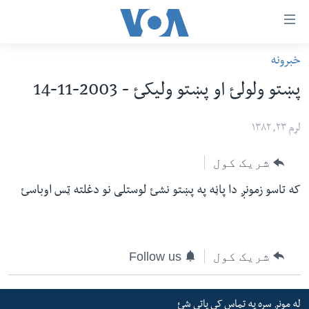
اس
خبرونه
سي
کورپاڼه
پښتو ولولئ او پښتو وليکئ - 2003-11-14
ړ
افغانستان
تصالات
سیمه
لړم ۲۳, ۱۳۸۲
صلي
امریکا
شریک کول
تن
نړۍ
ه
که تاسو زمونږ دا پاڼه په پښتو نشئ لوستلی نو دغلته ټس اوباسئ
ښځې او نجونې
اړ
ئ
ځوانان
مومي
د بیان ازادي
شریک کول
Follow us
ارښود
روغتیا
ه
سرمقاله
اړ
له مونږ سره په تماس کې پاتې شئ