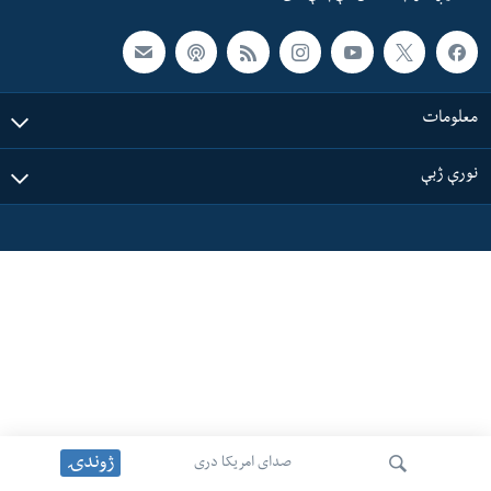
ئ
له مونږ سره په تماس کې پاتې شئ
ټون
ای
ه
معلومات
ژبې
اړ
نورې ژبې
ئ
ژوندۍ
صدای امریکا دری