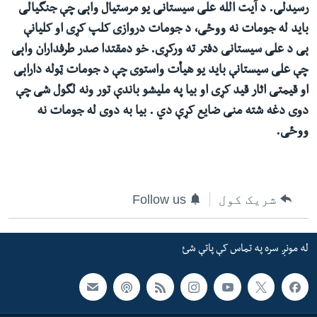
رسیدلی. د آیت الله علی سیستانی یو مرستیال واېی چې جنگیالی
ئ
له مونږ سره په تماس کې پاتې شئ
باید له جومات نه ووځی، د جومات دروازی کلپ کړی او کلیانې
ټون
ېی د علی سیستانی دفتر ته ورکړی. خو دمقتدا صدر طرفداران واېی
ای
چې علی سیستانې باید یو هیأت واستوی چې د جومات ټوله داراېی
ه
او قیمتی اثار قید کړی او بیا په ملیشو باندې تور ونه لگول شی چې
ژبې
اړ
دوی دغه شته منی ضایع کړې دي . بیا به دوی له جومات نه
ئ
ووځی.
شریک کول
Follow us
له مونږ سره په تماس کې پاتې شئ