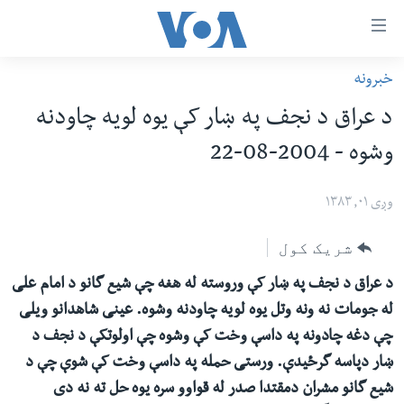
اس
خبرونه
سي
کورپاڼه
د عراق د نجف په ښار کې یوه لویه چاودنه
ړ
افغانستان
وشوه - 2004-08-22
تصالات
سیمه
صلي
امریکا
وږی ۰۱, ۱۳۸۳
تن
نړۍ
ه
شریک کول
ښځې او نجونې
اړ
د عراق د نجف په ښار کې وروسته له هغه چې شیع گانو د امام علی
ئ
ځوانان
له جومات نه ونه وتل یوه لویه چاودنه وشوه. عینی شاهدانو ویلی
مومي
د بیان ازادي
چې دغه چادونه په داسې وخت کې وشوه چې اولوتکې د نجف د
ارښود
روغتیا
ښار دپاسه گرځیدې. ورستی حمله په داسې وخت کې شوې چې د
ه
شیع گانو مشران دمقتدا صدر له قواوو سره یوه حل ته نه دی
سرمقاله
اړ