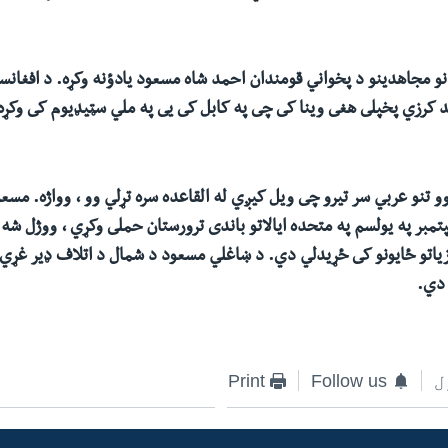
نانو مجاهدينو د پخواني قومندان احمد شاه مسعود يادؤنه وکړه. د افغانست
رزي پخپلى هغى وينا کى چى په کابل کى يى په ملي سټيډيوم کى وکړه 
 تنو عربي سر تيرو چى ويل کيږي له القاعده سره تړلي وو ، وواژه. مس
مبر په يولسم په متحده ايالاتو باندى ترورستان حملى وکړي ، ووژل شه
ياتو ځايونو کى ځړيدلي دي. د ښاغلي مسعود د شمال د اتلاف ډير غړي
 دي.
ل
Follow us
Print