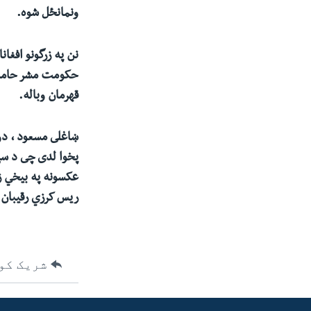
ونمانځل شوه.
ئ
ټون
ای
نن په زرگونو افغا
ه
حکومت مشر حامد ک
اړ
قهرمان وباله.
ئ
ښاغلى مسعود ، دوو
پخوا لدى چى د سپت
عکسونه په بيخي ز
ريس کرزي رقيبان
شریک کو