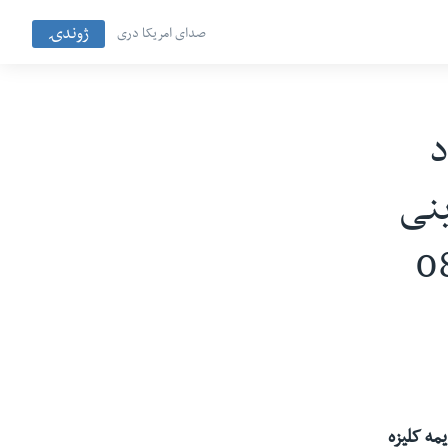
ژوندۍ
صدای امریکا دری
د
ینی
مه کليزه