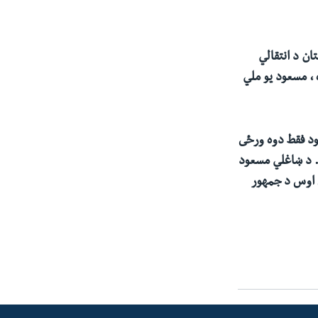
ان د انتقالي
، مسعود يو ملي
عود فقط دوه ورځى
. د ښاغلي مسعود
 اوس د جمهور