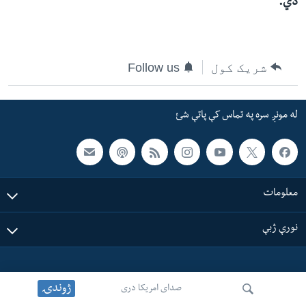
دي.
ئ
له مونږ سره په تماس کې پاتې شئ
ټون
ای
شریک کول
Follow us
ه
ژبې
اړ
ئ
له مونږ سره په تماس کې پاتې شئ
معلومات
نورې ژبې
ژوندۍ
صدای امریکا دری