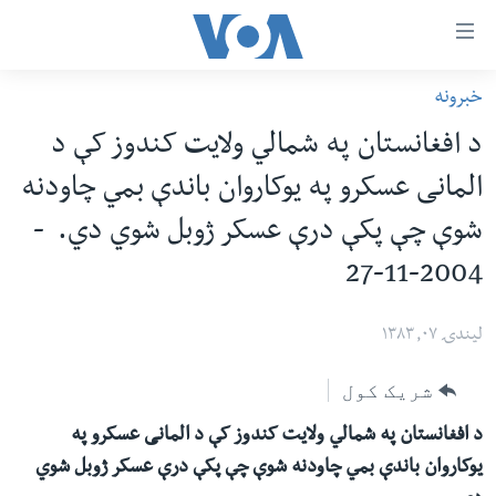
اس
خبرونه
سي
کورپاڼه
د افغانستان په شمالي ولایت کندوز کې د
ړ
افغانستان
المانی عسکرو په یوکاروان باندې بمي چاودنه
تصالات
سیمه
شوې چې پکې درې عسکر ژوبل شوي دي. -
صلي
امریکا
تن
2004-11-27
نړۍ
ه
ښځې او نجونې
اړ
لیندۍ ۰۷, ۱۳۸۳
ئ
ځوانان
شریک کول
مومي
د بیان ازادي
ارښود
د افغانستان په شمالي ولایت کندوز کې د المانی عسکرو په
روغتیا
ه
یوکاروان باندې بمي چاودنه شوې چې پکې درې عسکر ژوبل شوي
سرمقاله
اړ