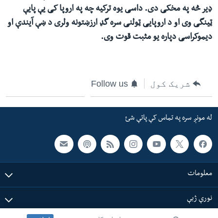
ډیر څه په مخکی دی. داسی یوه ترکیه چه په اروپا کی یې پایې
ټینگی وی او د اروپایی ټولنی سره گډ ارزښتونه ولری د ښې آیندې او
دیموکراسی دپاره یو مثبت قوت وی.
شریک کول
Follow us
له مونږ سره په تماس کې پاتې شئ
معلومات
نورې ژبې