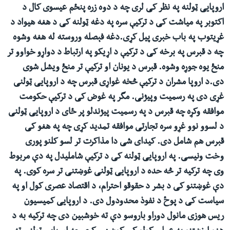
اروپایی ټولنه په نظر کی لری چه د دوه زره پنځم عیسوی کال د
ئ
له مونږ سره په تماس کې پاتې شئ
اکتوبر په میاشت کی د ترکیې سره په دغه ټولنه کی د هغه هیواد د
ټون
غړیتوب په باب خبری پیل کړی.دغه فېصله وروسته له هغه وشوه
ای
چه د قبرس په برخه کی د ترکیې د اړیکو په ارتباط د دواړو خواوو تر
ه
منځ یوه جوړه وشوه. قبرس د یونان او ترکیې تر منځ ویشل شوی
ژبې
اړ
دی.د اروپا مشران د ترکیې څخه غواړی قبرس چه د اروپایی ټولنی
ئ
غړی دی په رسمیت وپیژنی. مگر په غوض کی د ترکیې حکومت
موافقه وکړه چه قبرس د په رسمیت پیژندلو پر ځای د اروپایی ټولنی
د لسوو نوو غړو سره تجارتی موافقه تمدید کړی چه په هغو کی
قبرس هم شامل دی. کیدای شی دا مذاکرت تر لسو کلنو پوری
وخت ونیسی. په اروپایی ټولنه کی د ترکیې شاملیدل په دې مربوط
وی چه ترکیه تر څه حده د اروپایی ټولنی غوښتنی تر سره کوی. په
دې غوښتنو کی د بشر د حقوقو احترام، د اقتصاد عصری کول او په
سیاست کی د پوځ د نفوذ محدودول دی. د اروپایی کمیسیون
ریس هوزی مانول دوراو باروسو دې ته خوشبین دی چه ترکیه به د