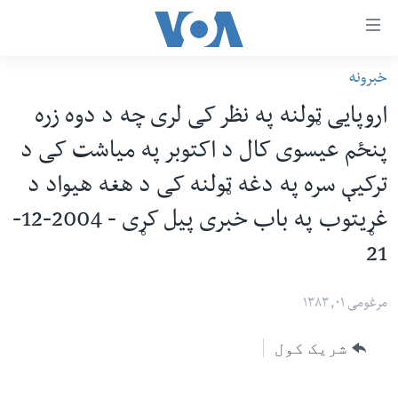
اس
خبرونه
سي
کورپاڼه
اروپایی ټولنه په نظر کی لری چه د دوه زره
ړ
افغانستان
پنځم عیسوی کال د اکتوبر په میاشت کی د
تصالات
سیمه
ترکیې سره په دغه ټولنه کی د هغه هیواد د
صلي
امریکا
تن
غړیتوب په باب خبری پیل کړی - 2004-12-
نړۍ
ه
21
ښځې او نجونې
اړ
ئ
ځوانان
مرغومی ۰۱, ۱۳۸۳
مومي
د بیان ازادي
ارښود
شریک کول
روغتیا
ه
سرمقاله
اړ