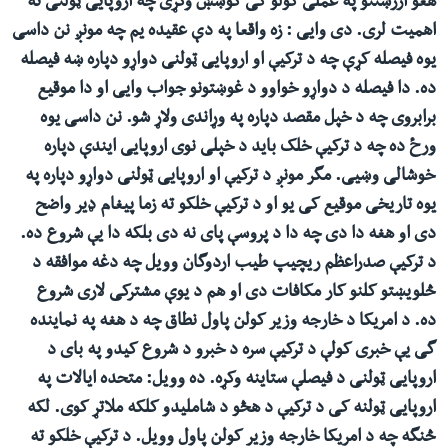
هغو ارزښتنو په عملی کولو کی کوښښ وکړی چه اروپایی ټولنی ته
اهمیت لری. دی وایی : زه واقعا په دې عقیده یم چه مونږ نن داسی
یوه فیصله کړې چه د ترکیې او اروپایی ټولنی دواړو دپاره ښه فیصله
ده. دا فیصله د دواړو خواوو د غوښتونو جواب وایی او دا موقیع
برابروی چه د خپل مقصد دپاره په وړاندی ولاړ شو. نن داسی یوه
ورځ ده چه د ترکیې خلک باید د خپلی نوی اروپایی ایندې دپاره
خوشالی وښیی. مگر مونږ د ترکیې او اروپایی ټولنی دواړو دپاره په
یوه تاریخی موقیع کی یو او د ترکیې خلکو ته زما پیغام ډیر واضح
دی او هغه دا دی چه دا د پروسې پای نه دی بلکه دا یې شروع ده.
د ترکیې صدراعظم ریچیپ طیب اردوگان وویل چه دغه موافقه د
څلویښتو کلنو کار مکافات دی او هم د یوې مشترکی لاری شروع
ده. د امریکا د خارجه وزیر کولن پاول نطاق چه د هغه په نماینده
گی یې خبری کولې د ترکیې سره د خبرو د شروع کیدو په بای د
اروپایی ټولنی د فیصلې ستاینه وکړه. ده وویل: متحده ایالات په
اروپایی ټولنه کی د ترکیې د هڅو د شاملیدو کلکه ملاتړ کوی. لکه
څنگه چه د امریکا خارجه وزیر کولن پاول وویل. د ترکیې خلکو ته