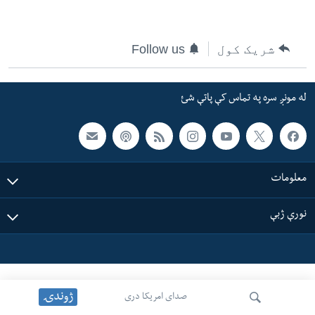
ئ
له مونږ سره په تماس کې پاتې شئ
ټون
شریک کول
Follow us
ای
ه
ژبې
اړ
له مونږ سره په تماس کې پاتې شئ
ئ
معلومات
نورې ژبې
ژوندۍ
صدای امریکا دری