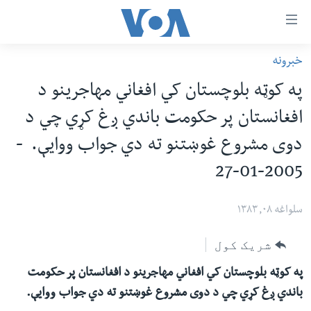
اس
خبرونه
سي
کورپاڼه
په کوټه بلوچستان کي افغاني مهاجرینو د
ړ
افغانستان
افغانستان پر حکومت باندي ږغ کړي چي د
تصالات
سیمه
دوی مشروع غوښتنو ته دي جواب ووایې. -
صلي
امریکا
تن
2005-01-27
نړۍ
ه
ښځې او نجونې
اړ
سلواغه ۰۸, ۱۳۸۳
ئ
ځوانان
شریک کول
مومي
د بیان ازادي
ارښود
په کوټه بلوچستان کي افغاني مهاجرینو د افغانستان پر حکومت
روغتیا
ه
باندي ږغ کړي چي د دوی مشروع غوښتنو ته دي جواب ووایې.
سرمقاله
اړ