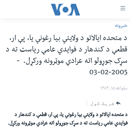
اس
خبرونه
سي
کورپاڼه
د متحده ایالاتو د ولایتي بیا رغوني یا، پې ار،
ړ
افغانستان
قطعې د کندهار د فوایدي عامې ریاست ته د
تصالات
سیمه
سړک جوړولو اته عرادې موټرونه ورکړل. -
صلي
امریکا
تن
2005-02-03
نړۍ
ه
ښځې او نجونې
اړ
سلواغه ۱۵, ۱۳۸۳
ئ
ځوانان
شریک کول
مومي
د بیان ازادي
ارښود
د متحده ایالاتو د ولایتي بیا رغوني یا، پې ار، قطعې د کندهار د
روغتیا
ه
فوایدي عامې ریاست ته د سړک جوړولو اته عرادې موټرونه ورکړل.
سرمقاله
اړ