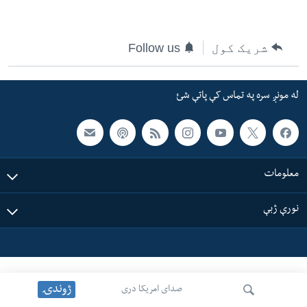
ئ
له مونږ سره په تماس کې پاتې شئ
ټون
شریک کول
Follow us
ای
ه
ژبې
اړ
له مونږ سره په تماس کې پاتې شئ
ئ
معلومات
نورې ژبې
ژوندۍ
صدای امریکا دری