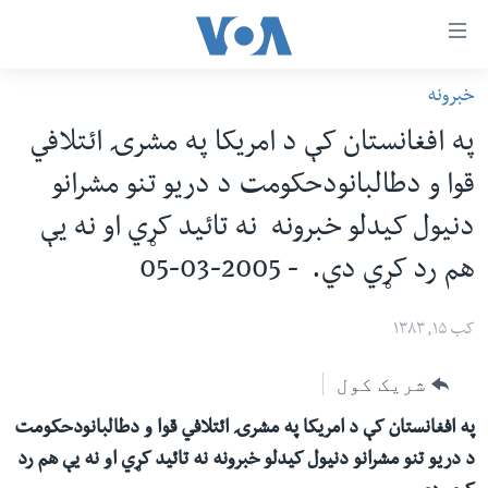
اس
خبرونه
سي
کورپاڼه
په افغانستان کې د امریکا په مشرۍ ائتلافي
ړ
افغانستان
قوا و دطالبانودحکومت د دریو تنو مشرانو
تصالات
سیمه
دنیول کیدلو خبرونه نه تائید کړي او نه یې
صلي
امریکا
تن
هم رد کړي دي. - 2005-03-05
نړۍ
ه
ښځې او نجونې
اړ
کب ۱۵, ۱۳۸۳
ئ
ځوانان
شریک کول
مومي
د بیان ازادي
ارښود
په افغانستان کې د امریکا په مشرۍ ائتلافي قوا و دطالبانودحکومت
روغتیا
ه
د دریو تنو مشرانو دنیول کیدلو خبرونه نه تائید کړي او نه یې هم رد
سرمقاله
اړ