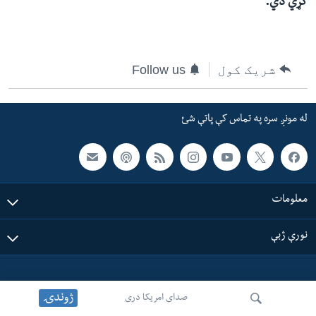
کړي دي.
ئ
له مونږ سره په تماس کې پاتې شئ
ټون
ای
شریک کول
Follow us
ه
ژبې
اړ
ئ
له مونږ سره په تماس کې پاتې شئ
معلومات
نورې ژبې
ژوندۍ
صدای امریکا دری