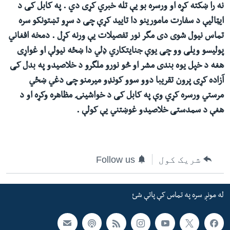
نه را ښکته کړه او ورسره بو یې تله خبري کړی دي . په کابل کی د
ئ
له مونږ سره په تماس کې پاتې شئ
ایټالیې د سفارت مامورینو دا تایید کړې چی د سړو تښتونکو سره
ټون
تماس نیول شوی دی مگر نور تفصیلات یې ورنه کړل . دمخه افغاني
ای
پولیسو ویلی وو چی یوې جنایتکاري ډلي دا ښځه نیولې او غواړی
ه
هغه د خپل یوه بندی مشر او څو نورو ملگرو د خلاصیدو په بدل کی
ژبې
اړ
آزاده کړی پرون تقریبا دوو سوو کونډو میرمنو چی دغي ښځي
ئ
مرستي ورسره کړي وې په کابل کی د خواشینۍ مظاهره وکړه او د
هغې د سمدستی خلاصیدو غوښتني یې کولې .
شریک کول
Follow us
له مونږ سره په تماس کې پاتې شئ