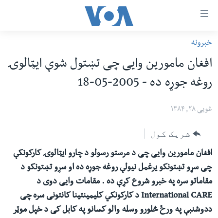
اس
خبرونه
سي
کورپاڼه
افغان مامورین وایی چی تښتول شوې ایټالوۍ
ړ
افغانستان
روغه جوړه ده - 2005-05-18
تصالات
سیمه
صلي
امریکا
غویی ۲۸, ۱۳۸۴
تن
نړۍ
ه
شریک کول
ښځې او نجونې
اړ
افغان مامورین وایی چی د مرستو رسولو د چارو ایټالوۍ کارکونکې
ئ
ځوانان
چی سړو تښتونکو یرغمل نیولې روغه جوړه ده او سړو تښتونکو د
مومي
د بیان ازادي
مقاماتو سره په خبرو شروع کړې ده . مقامات وایی دوی د
ارښود
روغتیا
International CARE د کارکونکي کلیمینتینا کانتونی سره چی
ه
ددوشنبې په ورځ څلورو وسله والو کسانو په کابل کی د خپل موټر
سرمقاله
اړ