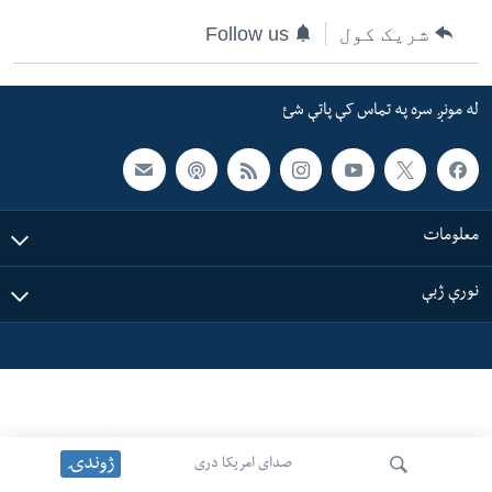
ئ
شریک کول
Follow us
له مونږ سره په تماس کې پاتې شئ
ټون
ای
له مونږ سره په تماس کې پاتې شئ
ه
ژبې
اړ
ئ
معلومات
نورې ژبې
ژوندۍ
صدای امریکا دری