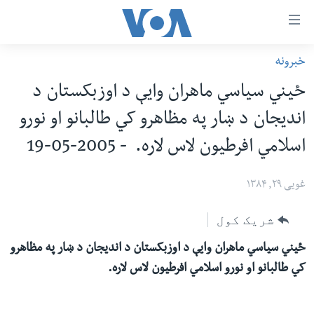
اس
خبرونه
سي
کورپاڼه
ځیني سیاسي ماهران وایې د اوزبکستان د
ړ
افغانستان
انديجان د ښار په مظاهرو کي طالبانو او نورو
تصالات
سیمه
اسلامي افرطیون لاس لاره. - 2005-05-19
صلي
امریکا
تن
نړۍ
غویی ۲۹, ۱۳۸۴
ه
ښځې او نجونې
اړ
شریک کول
ئ
ځوانان
مومي
ځیني سیاسي ماهران وایې د اوزبکستان د انديجان د ښار په مظاهرو
د بیان ازادي
ارښود
کي طالبانو او نورو اسلامي افرطیون لاس لاره.
روغتیا
ه
سرمقاله
اړ