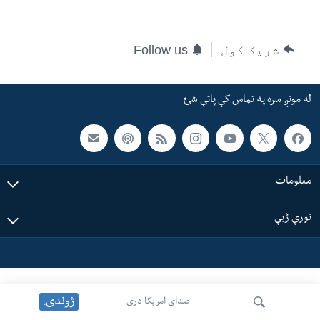
ئ
له مونږ سره په تماس کې پاتې شئ
ټون
شریک کول
Follow us
ای
ه
ژبې
اړ
له مونږ سره په تماس کې پاتې شئ
ئ
معلومات
نورې ژبې
ژوندۍ
صدای امریکا دری