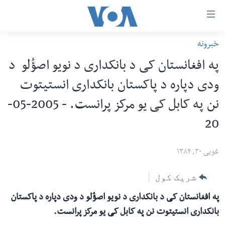
اس
خبرونه
سي
کورپاڼه
په افغانستان کی د بانکداری د نویو اصؤُلو د
ړ
افغانستان
ودی دپاره د پاکستان بانکداری انستیتوت
تصالات
سیمه
نن په کابل کی یو مرکز پرانست. - 2005-05-
صلي
امریکا
تن
20
نړۍ
ه
ښځې او نجونې
اړ
غویی ۳۰, ۱۳۸۴
ئ
ځوانان
شریک کول
مومي
د بیان ازادي
ارښود
په افغانستان کی د بانکداری د نویو اصؤُلو د ودی دپاره د پاکستان
روغتیا
ه
بانکداری انستیتوت نن په کابل کی یو مرکز پرانست.
سرمقاله
اړ