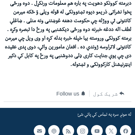
دبرمته کوونکو دهویت په باره هم معلومات ورنکړل . دوه ورځی
ئ
له مونږ سره په تماس کې پاتې شئ
پخوا نشراتی ذریعو دیوه تښتوونکی له قوله ویلی ؤ ځکه میرمن
ټون
کانتونی ئې ووژله چې حکومت دهغه غوښتنی ونه منلی . ښاغلې
ای
لطف اله ددغه خبرنه دوه ورځی دیکشنبی په ورځ دا تبصره وکړه .
ه
برمته کوونکی وروسته بیا خپله خبره بدله کړه او وی ویل چې میرمن
ژبې
اړ
کانتونی لاتراوسه ژوندې ده . افغان مامورین وائې، دوی پدی عقیده
ئ
دی چې یوې جنایت کاری ډلی ددوشنبی په ورځ په کابل کې دکیر
اینټرنیشنل کارکوونکی و تښتوله.
شریک کول
Follow us
له مونږ سره په تماس کې پاتې شئ