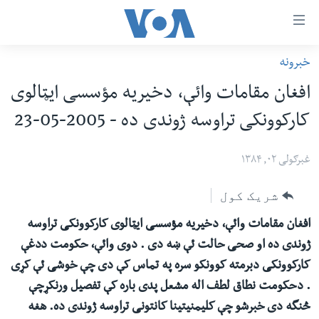
اس
خبرونه
سي
کورپاڼه
افغان مقامات وائې، دخیریه مؤسسی ایټالوی
ړ
افغانستان
کارکوونکی تراوسه ژوندی ده - 2005-05-23
تصالات
سیمه
صلي
امریکا
غبرګولی ۰۲, ۱۳۸۴
تن
نړۍ
ه
شریک کول
ښځې او نجونې
اړ
افغان مقامات وائې، دخیریه مؤسسی ایټالوی کارکوونکی تراوسه
ئ
ځوانان
ژوندی ده او صحی حالت ئې ښه دی . دوی وائې، حکومت ددغې
مومي
د بیان ازادي
کارکوونکی دبرمته کوونکو سره په تماس کې دی چې خوشی ئې کړی
ارښود
روغتیا
. دحکومت نطاق لطف اله مشعل پدی باره کې تفصیل ورنکړچې
ه
څنگه دی خبرشو چې کلیمنیتینا کانتونی تراوسه ژوندی ده. هغه
سرمقاله
اړ