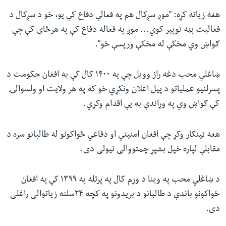
هغه زیاته کړه: "موږ سږکال هم په فعالې دفاع کې یو، خو د سږکال د
فعالیت بڼه توپیر کوي... موږ په فعاله دفاع کې په هرځای کې چې
ګواښ وي مخکې له مخکې ورپسې ځو".
ښاغلي محب دغه راز وویل چې په ۱۴۰۰ کال کې به افغان حکومت د
پسرلنیو عملیاتو د پیل اعلان ونکړي خو که په هر ولایت او ولسوالۍ
کې ګواښ وي په وړاندې به یې اقدام وکړي.
هغه ټینګار وکړ چې افغان امنیتي او دفاعي ځواکونو له طالبانو سره د
مقابلې لپاره خپل بشپړ چمتووالی نیولی دی.
د ښاغلي محب په وینا د وړم کال په پرتله په ۱۳۹۹ کې په افغان
ځواکونو باندې د طالبانو د بریدونو په کچه ۲۴سلنه زیاتوالی راغلی
دی.