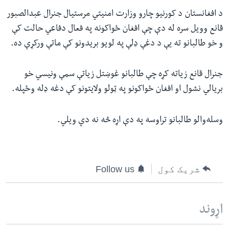
د افغانستان د کورنیو چارو وزارت امنیتي مرستیال جنرال عبدالصبور
قانع وویل سره له دې چې افغان ځواکونه په فعال دفاعي حالت کې
و خو طالبانو ته یې د دغې ډلې په لویو بریدونو کې ماتې ورکړې ده.
جنرال قانع زیاته کړه چې طالبانو غوښتل زیاتې سمې ونیسي خو
بریالي نشول او افغان ځواکونو په ټولو ولایتونو کې دغه ډله وځپله.
وسله‌والو طالبانو تراوسه په دې اړه څه نه دي ویلي.
شریک کول
Follow us
اړوند