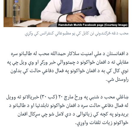
ئ
له مونږ سره په تماس کې پاتې شئ
ټون
ای
ه
محب دغه څرګندونې نن کابل کې يو مطبوعاتي کنفرانس کې وکړې
ژبې
اړ
ئ
د افغانستان د ملي امنیت سلاکار حمدالله محب له طالبانو سره
مقابلې ته د افغان ځواکونو د چمتووالي خبر ورکړ او وې ویل چې په
نوي کال کې به د افغان ځواکونو په فعال دفاعي حالت کې بدلون
راوستل شي.
ښاغلي محب د شنبې په ورځ مارچ ۲۰ (کب ۳۰) خبریالانو ته وویل
له فعال دفاعي حالت سره د افغان ځواکونو نابلدتیا او د طالبانو د
بریدونو په کچه کې زیاتوالی د دې لامل شو چې سږکال افغان
ځواکونو زیات تلفات واوړي.