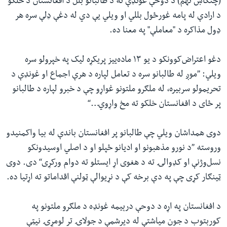
(چنګاښ نهم) د دوحې غونډې ته د طالبانو بلل د افغانستان د خلکو
د ارادې له پامه غورځول بللي او ویلي یې دي له دغې ډلې سره هر
ډول مذاکره د "معاملې" په معنا ده.
دغو اعتراض‌کوونکو د یو ۱۳ ماده‌ییز پریکړه لیک په خپرولو سره
ویلي:‌ ”موږ له طالبانو سره د تعامل لپاره د هرې اجماع او غونډې د
تحریمولو سربیره،‌ له ملګرو ملتونو غواړو چې د خبرو لپاره د طالبانو
پر ځای د افغانستان خلکو ته مخ واړوي…“
دوی همداشان ویلي چې طالبانو پر افغانستان باندې له بیا واکمنیدو
وروسته ”د نورو مذهبونو او ادیانو ځپلو او د اصلي اوسیدونکو
نسل‌وژنې او کډوالۍ ته د هغوی اړ ایستلو ته دوام ورکړی“ دی. دوی
ټینګار کړی چې په دې برخه کې د نړیوالې ټولنې اقداماتو ته اړتیا ده.
د افغانستان په اړه د دوحې درېیمه غونډه د ملګرو ملتونو په
کوربتوب د جون میاشتې له دیرشمې د جولاۍ تر لومړۍ نیټې