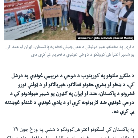
ئ
له مونږ سره په تماس کې پاتې شئ
ټون
ای
ه
ژبې
اړ
د نړۍ په مختلفو هیوادونوکې د هغې جملې څخه په پاکستان، ایران او هند کې
ئ
یو شمیر اعتراض کوونکو د دوخې غونډې د تحریم غږ کړی دی
د ملګرو ملتونو په کوربتوب د دوحې د درېیمې غونډې په درشل
کې، د ښځو او بشري حقونو فعالانو،‌ خبریالانو او د ټولنې نورو
قشرونو د پاکستان،‌ هند او ایران په ګډون یو شمیر هیوادونو کې د
دوحې غونډې ضد لاریونونه کړي او د یادې غونډې د غندلو غوښتنه
یې کړې ده.
په پاکستان کې لسګونو اعتراض‌کوونکو د شنبې په ورځ جون ۲۹