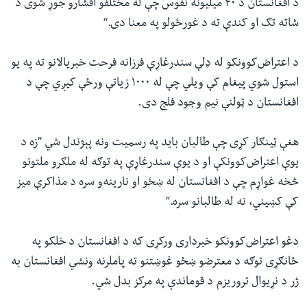
د افغانستان د ۴۰ میلیونه نفوس چې له مختلفو اقشارو جوړ شوی د
شاته تګ او کندې ته د غورځولو په معنا دی.“
د اعتراض‌کوونکو له ډلې سندرغاړې فرزانه فرحت خبریالانو ته په یو
استول شوي پیغام کې ویلي چې له ۱۰۰۰ زیاتې ورځې کیږي چې د
افغانستان د ټولنې نیم وجود فلج دی.
هغې ټینګار کړی چې طالبان باید په رسمیت ونه پېژندل شي ”زه د
یوې اعتراض‌کوونکې او د یوې سندرغاړې په توګه له ملګرو ملتونو
څخه غواړم چې د افغانستان له ښځو او نارینه‌و سره د مذاکرې میز
کې کښیني،‌ نه له طالبانو سره.“
دغو اعتراض‌کوونکو خبرداری ورکړی که د افغانستان د خلکو په
ځانګړی توګه د معترضو ښځو غوښتنو ته پاملرنه ونشي‌ افغانستان به
ژر د نړیوال تروریزم د قوماندې په مرکز بدل شي.