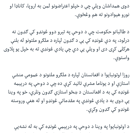
دوی همداشان ویلي چې د خپلو اعتراضونو لمن به اروپا،‌ کاناډا او
نورو هیوادونو ته هم وغځوي.
د طالبانو حکومت چې د دوحې په تېرو دوو غونډو کې ګډون نه
درلود،‌ په دې غونډه کې یې د ګډون لپاره د ملګرو ملتونو له بلنې
هرکلی کړی دی او ویلي یې دي چې یادې غونډې ته به خپل یو پلاوی
واستوي.
روزا اوتونبایوا د افغانستان لپاره د ملګرو ملتونو د عمومي منشي‌
استازې او د یوناما مشرې تائید کړې ده چې د دوحې په درېیمه
غونډه کې به د افغانستان د ښځو استازې ګډون ونلري، خو په وینا
یې دوی به د یادې غونډې په مقدماتي غونډو او له هغې وروسته
غونډو کې ګډون وکړي.
د اوتونبایوا په وینا د دوحې په درېیمې غونډه کې به له نشه‌يي‌