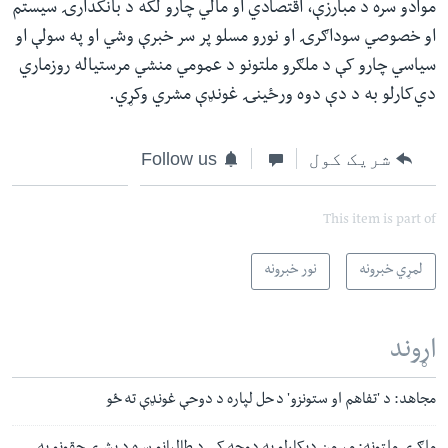
موادو سره د مبارزې،‌ اقتصادي‌ او مالي چارو لکه د بانکدارۍ سیستم
او خصوصي‌ سوداګرۍ او نورو مسلو پر سر خبرې وشي او په سولې او
سیاسي‌ چارو کې د ملګرو ملتونو د عمومي منشي مرستیاله روزماري
دي‌کارلو به د دې دوه ورځینۍ غونډې مشري وکړي.
شریک کول
Follow us
This item is part of
لمړي خبرونه
نور خبرونه
اړوند
مجاهد: د 'تفاهم او ستونزو' د حل لپاره د دوحې غونډې ته ځو