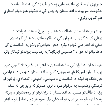
جوړېږي او ملګري‌ ملتونه وايي په دې غونډه کې به د طالبانو د
حکومت سربیره، د افغانستان په چارو کې د ښکېلو هېوادونو استازي‌
هم ګډون وکړي.
یو شمیر افغان مدني فعالانو د شنبې په ورځ‌ د هند په پایتخت
ډهلي کې د کډوالو په چارو کې د ملګرو ملتونو د عالي کمشنرۍ
مخې ته اعتراضي غونډه وکړه. دغو اعتراض‌کوونکو په افغانستان کې
د طالبانو له خوا د ”جنسیتي اپارتاید“ په رسمیت پیژندلو ټینګار وکړ.
همدا شان په ایران کې د ”افغانستان د اعتراضي غورځنګ“ یوې غړې
پریسا مبارز امریکا غږ ته وویل: ”موږ د افغانستان د ښځو د اعتراضي
غورځنګ په توګه د افغانستان د سیاسي،‌ امنیتي،‌ اقتصادي،‌ ټولنیز او
فرهنګي وضعیت په درکولو سره د نړۍ ملتونو ته وایو چې له شک
پرته د طالبانو مسیر…د افغانستان د ارزښتونو او پرمختګونو د بیرته
په شا تمبولو مسیر دی، نو له دغې ډلې سره هر ډول تعامل او سازش