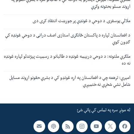
ملګري ملتونه: میرمن دیکارلو به دوحه کې د طالبانو سره د بشري حقونو په
اړوند مسلو بحثونه وکړي
ملالې یوسفزۍ د دوحې د غونډې پر جوړښت انتقاد کړی دی
د افغانستان لپاره د پاکستان ځانګړی استازی اصف درانی د دوحې غونډه کې
ګډون کوي
ملګري ملتونه: د دوحې درېیمه غونډه د طالبانو د رسمیت پيژندلو لپاره غونډه
نه ده
امیري: ترهغه چې د افغانستان په اړه غونډو کې د بشري حقونو اړوند مسایل
شامل نشي شخړې نه ختمیږي
له مونږ سره په تماس کې پاتې شئ