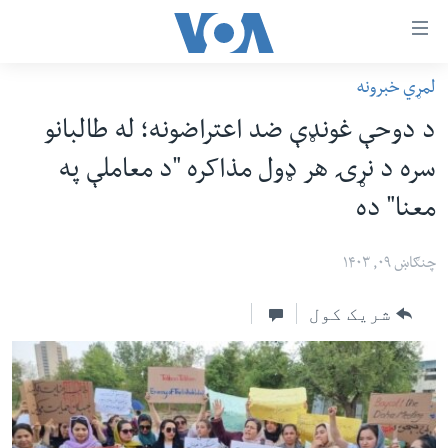
اس
لمړي خبرونه
سي
کورپاڼه
د دوحې غونډې ضد اعتراضونه؛ له طالبانو
ړ
افغانستان
سره د نړۍ هر ډول مذاکره "د معاملې په
تصالات
سیمه
معنا" ده
صلي
امریکا
تن
نړۍ
چنګاښ ۰۹, ۱۴۰۳
ه
ښځې او نجونې
اړ
شریک کول
ئ
ځوانان
مومي
د بیان ازادي
ارښود
روغتیا
ه
سرمقاله
اړ