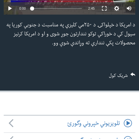
ئ
Auto
0:00
2:45
له مونږ سره په تماس کې پاتې شئ
ټون
240p
ای
د امریکا د خپلواکۍ د ۲۵۰مې کلیزې په مناسبت د جنوبي کوریا په
360p
ه
سیول کې د خوراکي توکو نندارتون جوړ شوی و او د امریکا کرنیز
480p
ژبې
اړ
محصولات پکې نندارې ته وړاندې شوي وو.
480p
360p
240p
Auto
ئ
720p
1080p
720p
1080p
شریک کول
تلویزیوني خپرونې وگورئ