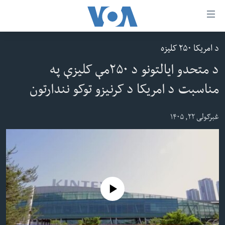
اس
سي
د امریکا ۲۵۰ کلیزه
کورپاڼه
ړ
د متحدو ایالتونو د ۲۵۰مې کلیزې په
افغانستان
تصالات
مناسبت د امریکا د کرنیزو توکو نندارتون
سیمه
صلي
امریکا
غبرګولی ۲۲, ۱۴۰۵
تن
نړۍ
ه
ښځې او نجونې
اړ
ئ
ځوانان
مومي
د بیان ازادي
No media source currently available
ارښود
روغتیا
ه
سرمقاله
اړ