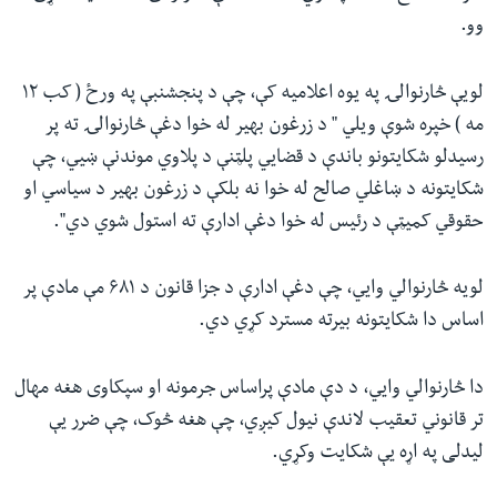
وو.
لويې څارنوالۍ په یوه اعلامیه کې، چې د پنجشنبې په ورځ ( کب ۱۲
مه ) خپره شوې ویلي " د زرغون بهیر له خوا دغې څارنوالۍ ته پر
رسیدلو شکایتونو باندې د قضايي پلټنې د پلاوي موندنې ښيي، چې
شکایتونه د ښاغلي صالح له خوا نه بلکې د زرغون بهیر د سیاسي او
حقوقي کمیټې د رئیس له خوا دغې ادارې ته استول شوي دي".
لویه څارنوالي وايي، چې دغې ادارې د جزا قانون د ۶۸۱ مې مادې پر
اساس دا شکایتونه بیرته مسترد کړي دي.
دا څارنوالي وايي، د دې مادې پراساس جرمونه او سپکاوی هغه مهال
تر قانوني تعقیب لاندې نیول کیږي، چې هغه څوک، چې ضرر یې
لیدلی په اړه یې شکایت وکړي.