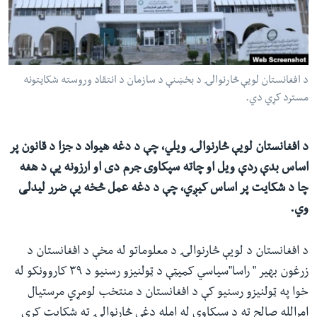
ئ
له مونږ سره په تماس کې پاتې شئ
ټون
ای
ه
د افغانستان لویې څارنوالۍ د بخښنې د سازمان د انتقاد وروسته شکایتونه
ژبې
اړ
مسترد کړي دي.
ئ
د افغانستان لویې څارنوالۍ ویلي، چې د دغه هیواد د جزا د قانون پر
اساس بدې ردې ویل او چاته سپکاوی جرم دی او ارزونه یې د هغه
چا د شکایت پر اساس کیږي، چې د دغه عمل څخه یې ضرر لیدلی
وي.
د افغانستان د لویې څارنوالۍ د معلوماتو له مخې د افغانستان د
زرغون بهیر " راسا"سیاسي کمیټې د ټولنیزو رسنیو د ۳۹ کاروونکو له
خوا په ټولنیزو رسنیو کې د افغانستان د منتخب لومړي مرستیال
امرالله صالح ته د سپکاوي له امله دغې څارنوالۍ ته شکایت کړی