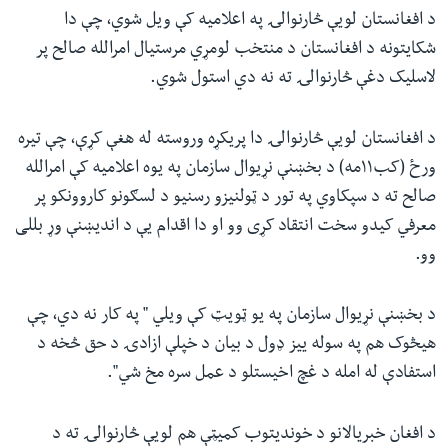
د افغانستان لویې څارنوالۍ په اعلامیه کې ویل شوي، چې دا
شکایتونه د افغانستان د منتخب لومړي مرستیال امرالله صالح پر
لاسلیک دغې څارنوالۍ ته نه دي استول شوي.
د افغانستان لویې څارنوالۍ دا پریکړه وروسته له هغې کړې، چې تیره
ورځ (کب۱۱مه) د بخښنې نړیوال سازمان په یوه اعلامیه کې امرالله
صالح ته د سپکاوي په تور د ټولنیزو رسنیو د لسګونو کاروونکو پر
معرفي کیدو سخت انتقاد کړی وو او دا اقدام یې د اندیښنې وړ بللی
وو.
د بخښنې نړیوال سازمان په یو ټویټ کې ویلي " په کار نه دي، چې
هیڅوک هم په سوله ییز ډول د بیان د خپلې ازادۍ د حق څخه د
استفادې له امله د غچ اخیستلو د عمل سره مخ شي".
د افغان خبریالانو د خوندیتوب کميټې هم لويې څارنوالۍ ته د