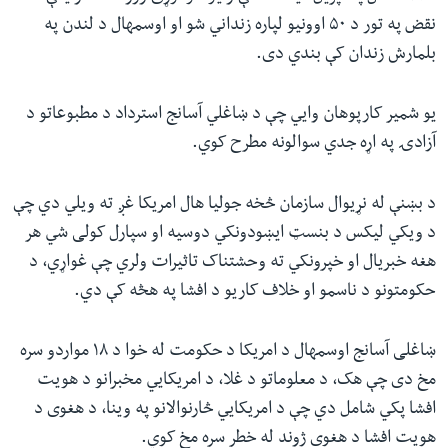
نقض په تور د ۵۰ اوونیو لپاره زنداني شو او اوسمهال د لندن په
بلمارش زندان کې بندي دی.
یو شمیر کارپوهان وایي چې د ښاغلي آسانج استرداد د مطبوعاتو د
آزادۍ په اړه جدي سوالونه مطرح کوي.
د بښنې له نړیوال سازمان څخه جولیا هال امریکا غږ ته ویلي دي چې
د ویکي لیکس د بنسټ ایښودونکي‌ دوسیه او سپارل کولی شي هر
هغه خبریال او خپرونکي ته وحشتناک تاثیرات ولري چې غواړي، د
حکومتونو د ناسمو او خلاف کاریو د افشا په هڅه کې دي.
ښاغلی آسانج اوسمهال د امریکا د حکومت له خوا د ۱۸ مواردو سره
مخ دی چې هک، د معلوماتو د غلا، د امریکایي مخبرانو د هویت
افشا پکي شامل دي چې د امریکایي څارنوالانو په وینا، د هغوی د
هویت افشا د هغوی ژوند له خطر سره مخ کوي.