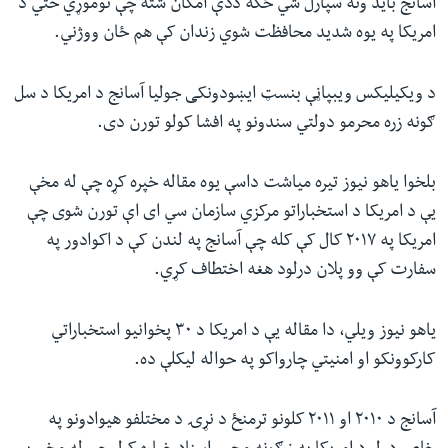
آسانج باید ونه سپارل شي ځکه ددې امکان شته چې نوموړي حتي د
امریکا په یوه شدید محافظت شوي زندان کې هم ځان ووژني.
د ویکیلیکس ویبپاڼې بنسټ ایښودونکی جولیا آسانج د امریکا د سل
ګونه زره محرمو دولتي‌ سندونو په افشا کولو تورن دی.
بلخوا یاهو نیوز تیره میاشت داسې یوه مقاله خپره کړه چې له مخې
یې د امریکا د استخباراتو مرکزي سازمان سي ای اې تورن شوی چې
امریکا په ۲۰۱۷ کال کې کله چې آسانج په لندن کې د اکوادور په
سفارت کې وو پلان درلود هغه اختطاف کړي.
یاهو نیوز ویلي، دا مقاله یې د امریکا د ۳۰ پخوانیو استخباراتي
کارکوونکو او امنیتي چارواکو په حواله لیکلې ده.
آسانج د ۲۰۱۰ او ۲۰۱۱ کلونو ترمنځ د نړۍ د مختلفو هیوادونو په