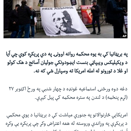
ئ
له مونږ سره په تماس کې پاتې شئ
ټون
ای
ه
ژبې
اړ
ئ
په بریټانیا کې به یوه محکمه روانه اوونۍ په دې پریکړه کوي چې آیا
د ویکيلیکس ویبپاڼې بنست ایښودونکي جولیان آسانج د هک کولو
او غلا د تورونو له امله امریکا ته وسپارل شي که نه.
دغه دوه ورځنۍ استماعیه غونډه د چهار شنبې په ورځ اکټوبر ۲۷
(لړم پنځمه) د لندن په ستره محکمه کې پیل کیږي.
امریکایي څارنوالانو په جنوري میاشت کې د بریټانیا د یوې محکمې
د پریکړې په وړاندې وروسته له هغه اعتراض وکړ چې پریکړه یې وکړه