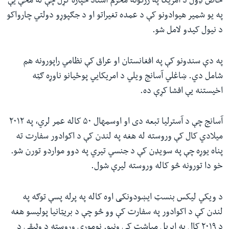
خاص ډول د امریکا په زرګونه محرم اسناد خپاره کړل چې له مخې یې
په یو شمیر هیوادونو کې د عمده تغیراتو او د جګپوړو دولتي چارواکو
د نیول کیدو لامل شو.
په دې سندونو کې په افغانستان او عراق کې نظامي‌ راپورونه هم
شامل دي. ښاغلي‌ آسانج ویلي د امریکایي پوځیانو ناوړه ګټه
اخیستنه یې افشا کړې ده.
آسانج چې د آسترلیا تبعه دی او اوسمهال ۵۰ کاله عمر لري، په ۲۰۱۲
میلادي کال کې وروسته له هغه په لندن کې د اکوادور سفارت ته
پناه یوړه چې په سویډن کې د جنسي تیري په دوو مواردو تورن شو.
خو دا تورونه څو کاله وروسته لیرې شول.
د ویکي لیکس بنسټ ایښودونکی‌ اوه کاله په پرله پسې توګه په
لندن کې د اکوادور په سفارت کې وو څو چې د بریټانیا پولیسو هغه
د ۲۰۱۹ کال په اپریل میاشت کې ونیو. نوموړی وروسته د وثیقې د