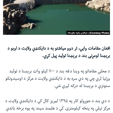
ئ
له مونږ سره په تماس کې پاتې شئ
ټون
ای
ه
ژبې
اړ
ئ
افغان مقامات وایي، تر دوو میاشتو به د دایکنډي ولایت د اوبو د
برېښنا لومړنی بند د برېښنا تولید پیل کړي.
د محلي مقاماتو په وینا دغه بند د ٧٠٠ کېلو واټ برېښنا د تولید
وړتیا لري چې په دې سره به د دایکنډي ولایت د مرکز د اوسېدونکو
ستونزې د برېښنا له درکه لیرې شي.
د دې بند د جوړولو کار په ۱۳۹۵ لمریز کال کې د دایکنډي ولایت د
مرکز نیلي په پنځه کېلومترۍ کې د هلمند سیند په یوه برخه باندې