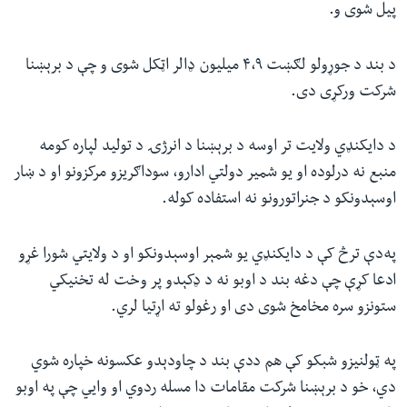
پیل شوی و.
د بند د جوړولو لګښت ۴،۹ میلیون ډالر اټکل شوی و چې د برېښنا
شرکت ورکړی دی.
د دایکنډي ولایت تر اوسه د برېښنا د انرژۍ د تولید لپاره کومه
منبع نه درلوده او یو شمیر دولتي ادارو، سوداګریزو مرکزونو او د ښار
اوسېدونکو د جنراتورونو نه استفاده کوله.
په‌دې ترڅ کې د دایکنډي یو شمېر اوسېدونکو او د ولایتي شورا غړو
ادعا کړې چې دغه بند د اوبو نه د ډکېدو پر وخت له تخنیکي
ستونزو سره مخامخ شوی دی او رغولو ته اړتیا لري.
په ټولنیزو شبکو کې هم ددې بند د چاودېدو عکسونه خپاره شوي
دي، خو د برېښنا شرکت مقامات دا مسله ردوي او وایي چې په اوبو