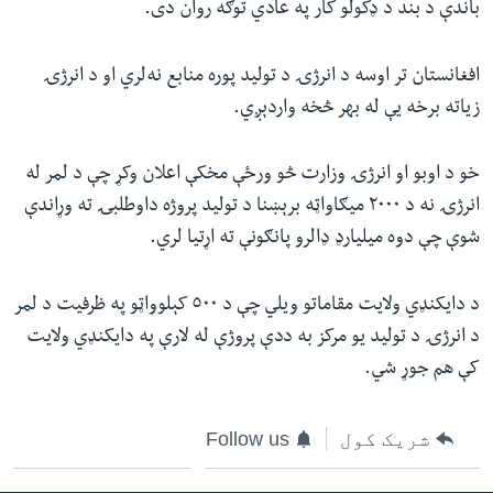
باندې د بند د ډکولو کار په عادي توګه روان دی.
افغانستان تر اوسه د انرژۍ د تولید پوره منابع نه‌لري او د انرژۍ
زیاته برخه یې له بهر څخه واردېږي.
خو د اوبو او انرژۍ وزارت څو ورځې مخکې اعلان وکړ چې د لمر له
انرژۍ نه د ۲۰۰۰ میګاواټه برېښنا د تولید پروژه داوطلبۍ ته وړاندې
شوې چې دوه میلیارډ ډالرو پانګونې ته اړتیا لري.
د دایکنډي ولایت مقاماتو ویلي چې د ٥٠٠ کېلوواټو په ظرفیت د لمر
د انرژۍ د تولید یو مرکز به ددې پروژې له لارې په دایکنډي ولایت
کې هم جوړ شي.
شریک کول
Follow us