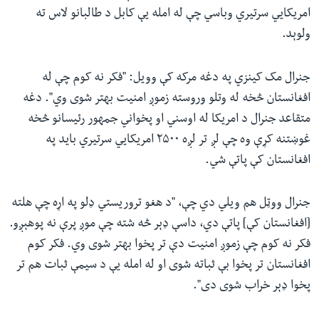
امریکايي سرتیري وباسي چې له امله یې کابل د طالبانو لاس ته
ولوېد.
جنرال مک کینزي په دغه مرکه کې وویل: "فکر نه کوم چې له
افغانستان څخه له وتلو وروسته زموږ امنیت بهتر شوی وي". دغه
متقاعد جنرال د امریکا له اوسني او پخواني جمهور رئیسانو څخه
غوښتنه کړې وه چې لږ تر لږه ۲۵۰۰ امریکايي سرتیري باید په
افغانستان کې پاتې شي.
جنرال ووټل هم ویلي دي چې، "د هغو تروریستي ډلو په اړه چې هلته
[افغانستان کې] پاتې دي، داسې ډېر څه شته چې موږ پرې نه پوهېږو.
فکر نه کوم چې زموږ امنیت دې تر پخوا بهتر شوی وي. فکر کوم
افغانستان تر پخوا بې ثباته شوی او له امله یې د سیمې ثبات هم تر
پخوا ډېر خراب شوی دی".