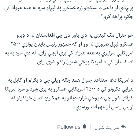
پرېږدي او یا هم د لسګونو زره عسکرو په لېږلو سره په هغه هېواد کې
جګړه پراخه کړي".
خو جنرال مک کینزي په دې باور دی چې افغانستان ته د ډیرو
عسکرو لېږل ضروري نه وو او که جمهور رئیس بایډن یوازې ۲۵۰۰
امریکايي سرتیري په هغه هېواد کې پرې ایښي وای، له دې سره به په
افغانستان کې د امریکا پوځي شتون راکم شوی وای.
د امریکا دغه متقاعد جنرال همدارنګه ویلي چې د بګرام او کابل په
هوايي ډګرونو کې د ۲۵۰۰ امریکايي عسکرو په پرې ښودلو سره امریکا
کولای شول چې د پوځي قراردادیانو په همکارئ افغان ځواکونو ته
اړینې وسلې او مهمات ورسوي.
شریک کول
Follow us