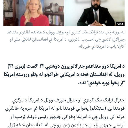
ئ
له مونږ سره په تماس کې پاتې شئ
ټون
ای
ه
له پورته چپ ته: فرانک مک کینزی او جوزف ووټل،‌ د متحده ایالتونو متقاعد
ژبې
اړ
جنرالان، لاندې ښۍ:حسیب الکوزی، د امریکا غږ افغانستان څانګې مشر او
کارلا باب د امریکا غږ خبریاله
ئ
د امریکا دوو متقاعدو جنرالانو پرون دوشنبې ۲۲ اګست (زمری ۳۱)
وویل، له افغانستان څخه د امریکايي ځواکونو له وتلو وروسته امریکا
"تر پخوا ډېره خوندي" نده.
جنرال فرانک مک کینزي او جنرال جوزف ووټل د امریکا د مرکزي
قومندانۍ (سنټکام) پخواني قومندانانو له امریکا غږ سره په ځانګړې
مرکه کې وویل چې د امریکا پخوانی جمهور رئیس ډونلډ ټرمپ او
اوسنی جمهور رئیس جو بایډن ژمن وو چې له افغانستان څخه ټول