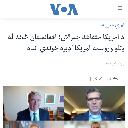
اس
لمړي خبرونه
سي
کورپاڼه
د امریکا متقاعد جنرالان: افغانستان څخه له
ړ
افغانستان
وتلو وروسته امریکا 'ډېره خوندي' نده
تصالات
سیمه
صلي
امریکا
وږی ۰۱, ۱۴۰۱
تن
نړۍ
ه
شریک کول
ښځې او نجونې
اړ
ئ
ځوانان
مومي
د بیان ازادي
ارښود
روغتیا
ه
سرمقاله
اړ