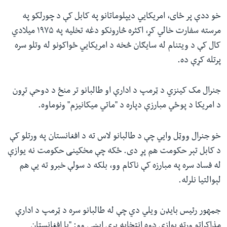
خو ددې پر ځای، امریکايي دیپلوماتانو په کابل کې د چورلکو په
مرسته سفارت خالي کړ، اکثره څارونکو دغه تخلیه په ۱۹۷۵ میلادي
کال کې د ویتنام له سایګان څخه د امریکايي ځواکونو له وتلو سره
پرتله کړې ده.
جنرال مک کینزي د ټرمپ د ادارې او طالبانو تر منځ د دوحې تړون
د امریکا د پوځي مبارزې دپاره د "ماتي میکانیزم" ونوماوه.
خو جنرال ووټل وايي چې د طالبانو لاس ته د افغانستان په ورتلو کې
د کابل تېر حکومت هم پړ دی. ځکه چې مخکینی حکومت نه یوازې
له فساد سره په مبارزه کې ناکام وو، بلکه د سولې خبرو ته یې هم
لېوالتیا نلرله.
جمهور رئیس بایډن ویلي دي چې له طالبانو سره د ټرمپ د ادارې
مذاکراتو ورته یوازې دوه انتخابه پرې ایښي وو: "یا افغانستان