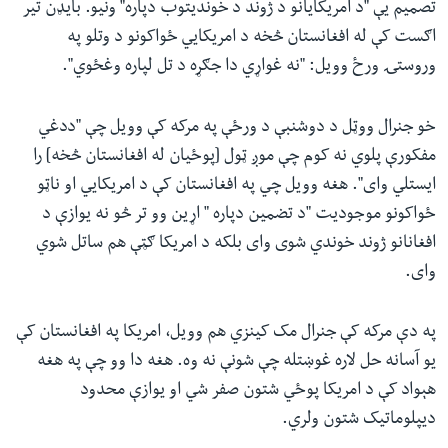
تصمیم یې "د امریکایانو د ژوند د خوندیتوب دپاره" ونیو. بایډن تیر
اګست کې له افغانستان څخه د امریکايي ځواکونو د وتلو په
وروستۍ ورځ وویل: "نه غواړي دا جګړه د تل لپاره وغځوي".
خو جنرال ووټل د دوشنبې د ورځې په مرکه کې وویل چې "ددغي
مفکورې پلوي نه کوم چې موږ ټول [پوځیان له افغانستان څخه] را
ایستلي وای". هغه وویل چي په افغانستان کې د امریکايي او ناټو
ځواکونو موجودیت "د تضمین دپاره " اړین وو تر څو نه یوازې د
افغانانو ژوند خوندي شوی وای بلکه د امریکا ګټې هم ساتل شوي
وای.
په دې مرکه کې جنرال مک کینزي هم وویل، امریکا په افغانستان کې
یو آسانه حل لاره غوښتله چې شونې نه وه. هغه دا وو چې په هغه
هېواد کې د امریکا پوځي شتون صفر شي او یوازې محدود
دیپلوماتیک شتون ولري.