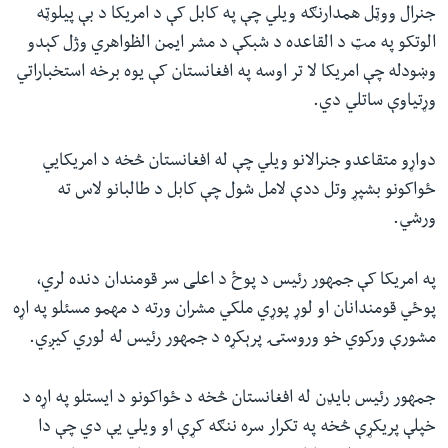
جنرال ووټل همدارنګه ویلي چې په کابل کې د امریکا د بې پیلوټه
الوتکو په مټ د القاعده د شبکې د مشر ایمن الظواهري وژل کېدو
وښودله چې امریکا لا تر اوسه په افغانستان کې یوه برخه استخباراتي
وړتیاوې ساتلي دي.
دواړو متقاعدو جنرالانو ویلي چې له افغانستان څخه د امریکايي
ځواکونو بشپړ وتل ددې لامل شول چې کابل د طالبانو لاس ته
ورشي.
په امریکا کې جمهور رئیس د پوځ د اعلی سر قومندان دنده لري،
پوځي قومندانان او لوړ پوړي ملکي مشران ورته د مهمو مسئلو په اړه
مشورې ورکوي خو وروستۍ پرېکړه د جمهور رئیس له لوري کیږي.
جمهور رئیس بایډن له افغانستان څخه د ځواکونو د ایستلو په اړه د
خپلې پریکړې څخه په تکرار سره ننګه کړې او ویلي یې دي چې دا