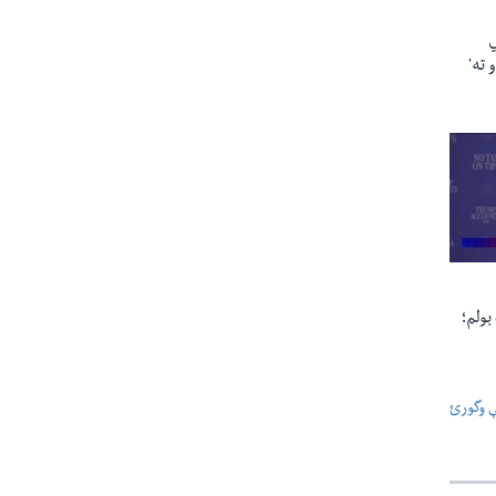
ي
 ته'
بولم؛
ې وگورئ