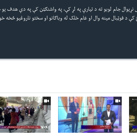
ل نړیوال جام لوبو ته د تیاري په لړ کې، په واشنګټن کې په دې هدف یو څ
کې د فوټبال مینه وال او عام خلک له وباګانو او سختو ناروغیو څخه خ
360p
240p
Auto
1080p
720p