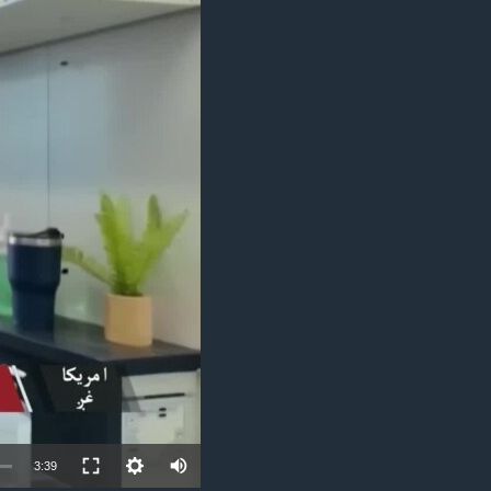
ئ
ټون
ای
ه
اړ
ئ
Auto
3:39