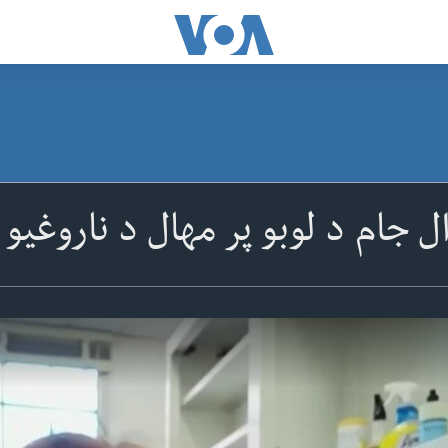
ال جام د لوبو پر مهال د ناروغیو 