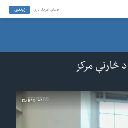
ژوندۍ
صدای امریکا دری
د څارنې مرکز
EMBED