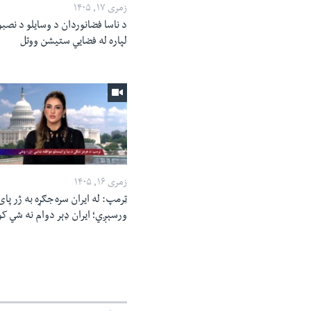
زمری ۱۷, ۱۴۰۵
د ناسا فضانوردان د وسایلو د نصبو
لپاره له فضایي ستیشن ووتل
زمری ۱۶, ۱۴۰۵
ټرمپ: له ایران سره جګړه به ژر پای
ورسېږي؛ ایران ډېر دوام نه شي ک