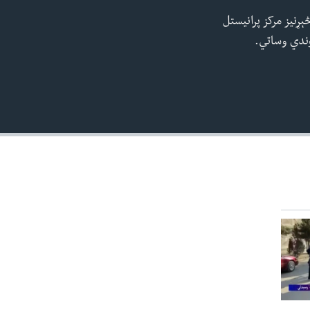
ېړنیز مرکز پرانیستل
EMBED
وندي وساتي.
480p