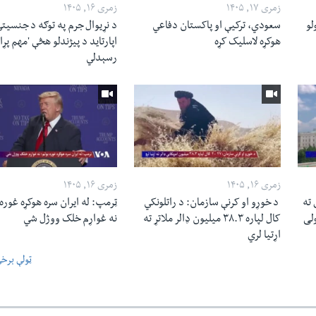
زمری ۱۷, ۱۴۰۵
زمری ۱۶, ۱۴۰۵
لو
سعودي، ترکیې او پاکستان دفاعي
د نړیوال جرم په توګه د جنسیت
هوکړه لاسلیک کړه
اپارتاید د پیژندلو هڅې 'مهم پړاو
رسېدلي
زمری ۱۶, ۱۴۰۵
زمری ۱۶, ۱۴۰۵
 ته
د خوړو او کرنې سازمان: د راتلونکي
ټرمپ: له ایران سره هوکړه غوره 
ولی
کال لپاره ۳۸.۳ میلیون ډالر ملاتړ ته
نه غواړم خلک ووژل شي
اړتیا لري
ټولې برخ