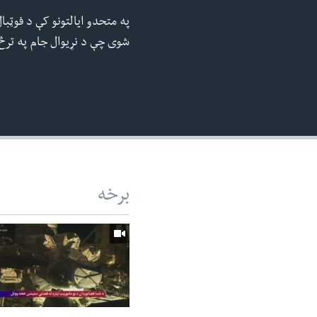
240p
په متحدو ایالتونو کې د فوټبا
360p
شوی چې د نړیوال جام په ترڅ 
480p
720p
1080p
برخه