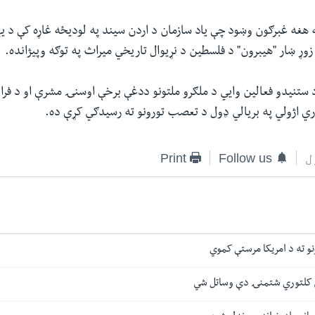
ه هغه غبرګون وښود چې یاد سازمان د اردن سیند په لودیځه غاړه کې د یه
وړ ښار "هیبرون" د فلسطین د نړیوال تاریخي میراث په توګه وپيژانده.
د ستنیدو فعالین وایي د ملګرو ملتونو ددغې برخې اوسنۍ مشرې او د فرا
ري اژولي په بریالي ډول د تعصب تورونو ته رسیدګي کړې ده.
ل
Follow us
Print
نو ته د امریکا مرستې کموي
ن کلتوري شتمنۍ دې وساتل شي