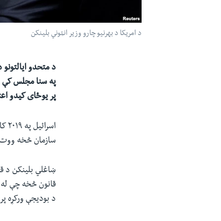
د امریکا د بهرنیو چارو وزیر انټوني بلینکن
په سنا مجلس کې وو
پر یوځای کیدو اع
اسر
سازمان څخه ووت
ښاغلي بلینکن د ق
قانون څخه چې له م
د بودیجې ورکړه پر