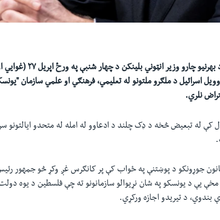
د متحدو ایالتونو د بهرنیو چارو وزیر
یل اسرائیل د ملګرو ملتونو له تعلیمي، فرهنګي او علمي سازمان "یونسکو
تراض نلري.
ائیل په ۲۰۱۹ کال کې له تبعیض څخه د ډک چلند د ادعاوو له امله له متحدو ایالتونو
.
انون جوړونکو د پوښتنې په ځواب کې پر کانګرس غږ وکړ څو جمهور رئیس
خې یې د یونسکو په شان نړیوالو سازمانونو ته چې فلسطین د یوه دولت پ
ې بندوي، د تیریدو اجازه ورکړي.