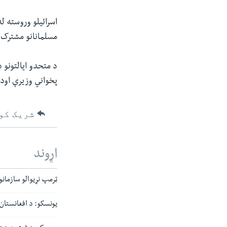
اسرائیلو وروسته ل
مسلمانانو مشترک ز
د متحدو ایالتونو 
پخواني وزیرې اود
شریک کو
اړوند
ټرمپ نړیوالو سازمانو
یونسکو: د افغانستا