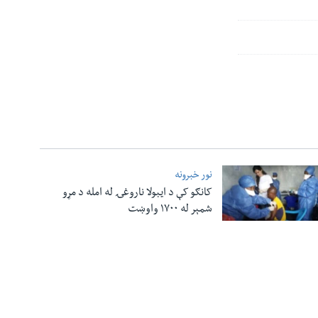
نور خبرونه
کانګو کې د ایبولا ناروغۍ له امله د مړو
شمېر له ۱۷۰۰ واوښت