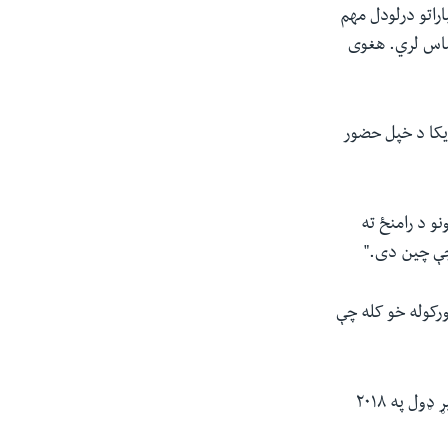
راتو درلودل مهم
حساس لري. هغوی
یکا د خپل حضور
نو د رامنځ ته
 چې چین دی."
دیجه ورکوله خو کله چې
د متحدو ایالتونو او اسرائیلو پخوانیو مشران ډونالډ ټرمپ او بینیامین نتانیاهو دواړه په بشپړ ډول په ۲۰۱۸