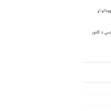
ودانو او
نسې د کلتور