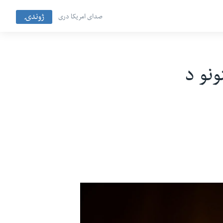
ژوندۍ
صدای امریکا دری
ونو د