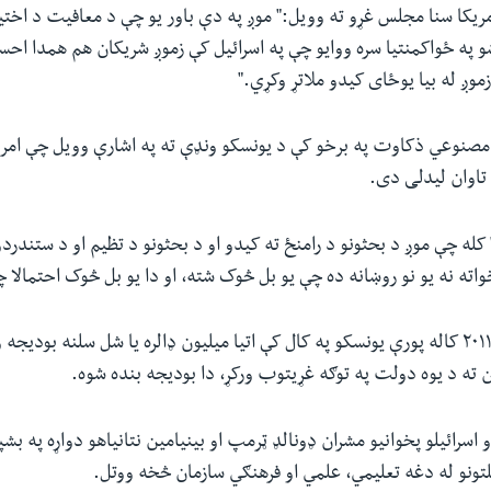
ریکا سنا مجلس غړو ته وویل:" موږ په دې باور یو چې د معافیت د اختیا
و په ځواکمنتیا سره ووایو چې په اسرائیل کې زموږ شریکان هم همدا ا
موږ له بیا یوځای کیدو ملاتړ وکړي."
و مصنوعي ذکاوت په برخو کې د یونسکو ونډې ته په اشارې وویل چې امر
 تاوان لیدلی دی.
 کله چې موږ د بحثونو د رامنځ ته کیدو او د بحثونو د تظیم او د ستندردو
خواته نه یو نو روښانه ده چې یو بل څوک شته، او دا یو بل څوک احتمالا
متحدو ایالتونو تر ۲۰۱۱ کاله پورې یونسکو په کال کې اتیا میلیون ډالره یا شل سلنه بو
 ته د یوه دولت په توګه غړیتوب ورکړ، دا بودیجه بنده شوه.
تونو له دغه تعلیمي، علمي او فرهنګي سازمان څخه ووتل.