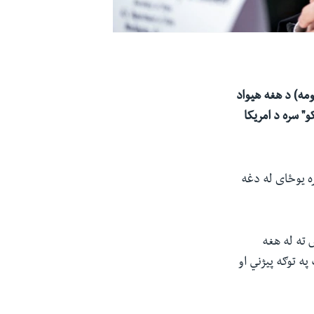
 انټوني بلینکن د چهار شنبې په ورځ اپریل ۲۷ (غوایي اومه) د هغه هیواد
" سره د امریکا
 سره یوځای له دغه
 ته له هغه
ه توګه پیژني او