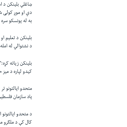
ښاغلي بلینکن د ام
دي او موږ کولی ش
به له یونسکو سره ز
بلینکن د تعلیم ا
د نشتوالي له امله
بلینکن زیاته کړه:"
کیدو لپاره د میز 
یاد سازمان فلسطین
کال کې د ملګرو مل