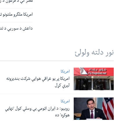
مصر کې د فرعون د زم
امریکا ملگرو ملتونو ته خپله بودجه ٥
داعش د سوریې د تدم
نور دلته ولولئ
امریکا
امریکا پر یو عراقي هوایي شرکت بندیزونه
لېري کړل
امریکا
روبیو: د ایران اټومي بې وسلې کول 'نهايي
هوکړه' ده