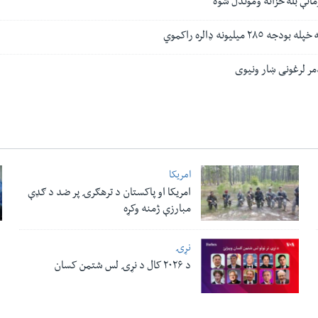
انې بله خزانه وموندل شوه
٢٨ میلیونه ډالره راکموي
ر لرغونی ښار ونیوی
امریکا
امریکا او پاکستان د ترهګرۍ پر ضد د ګډې
مبارزې ژمنه وکړه
نړۍ
د ۲۰۲۶ کال د نړۍ لس شتمن کسان