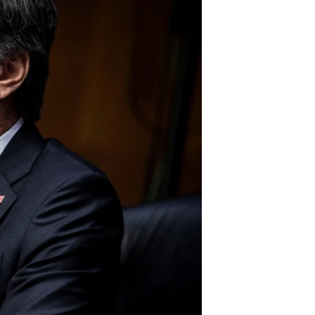
ئ
ټون
ای
ه
اړ
ئ