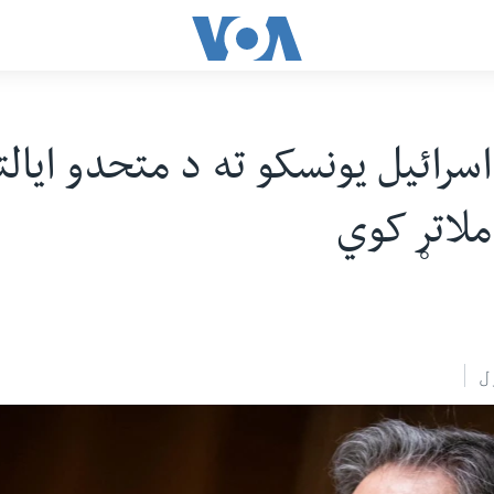
اسرائیل یونسکو ته د متحدو ایالت
لاتړ کوي
ل