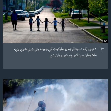
۳
د نیویارک د بوفالو په یو مارکیټ کې چیرته چې ډزې شوې وې،
ماشومان سره لاس په لاس روان دي