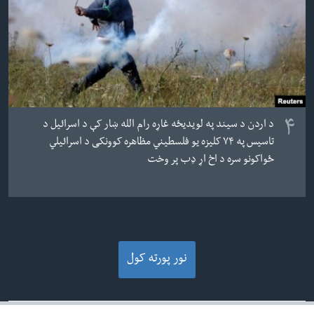
۴
د اردن د سیند په لویدیځه غاړه رام الله ښار کې د اسرائیل د
تاسیس په ۷۴ کلیزه یو فلسطیني مظاهره کوونکی د اسرائیلي
ځواکونو سره د اخ اړ ډب پر وخت
نور پورته کول