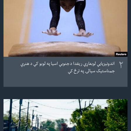
۲
اندونیزیایي لوبغاړې ریفدا د جنوبي اسیا په لوبو کې د هنري
جمناستیک سیالۍ په ترڅ کې