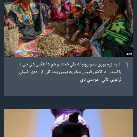
ئ
له مونږ سره په تماس کې پاتې شئ
ټون
ای
ه
ژبې
اړ
ئ
۱
د په زړه پورې تصویرونو له ډلې څخه یو هم دا عکس دی چې د
پاکستان د کالاش قبیلې ښځو په بمبوریت کلي کې ددې قبیلې
لرغوني کالي اغوستي دي