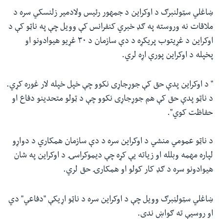
ښاغلي سټولنبرګ د اوکراین د جمهور رئیس ولادمیر زلنسکي سره د
ملاقات نه وروسته په ګډ خبري کنفرانس کې وویل چې په ناټو کې د
اوکراین د غړیتوب پریکړه د دې سازمان د ۳۰ غړیو هیوادونو او
پخپله د اوکراین پورې اړه لري.
" د اوکراین پدې حق کې جوړجاړی نکوو چې خپل خپله لار غوره کړي.
د ناټو پدې حق کې هم جوړجاړی نکوو چې د ټولو متحدینو دفاع او
حفاظت کوي".
د ناټو عمومي منشي د اوکراین سره د دې سازمان همکاري د دواړو
لپاره مهمه وبلله او زیاته یې کړه چې دیموکراسۍ د اوکراین په شان
هیوادونو سره د ګډ کار کولو او همکارۍ حق لري.
ښاغلي سټولڼبرګ وویل چې د اوکراین سره د ناټو اړیکې "دفاعي" دي
او روسیې ته ګواښ ندی.