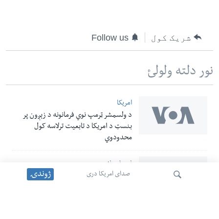
شریک کول
Follow us
نور دلته ولولئ
امریکا
د ولسمشر ټرمپ نوي فرمانونه د زېږون پر
بنسټ د امریکا د تابعیت ترلاسه کول
محدودوي
نور خبرونه
ژوندۍ
صدای امریکا دری
د ناسا فضانوردان د وسایلو د نصبولو لپاره له
فضایي ستیشن ووتل
امریکا