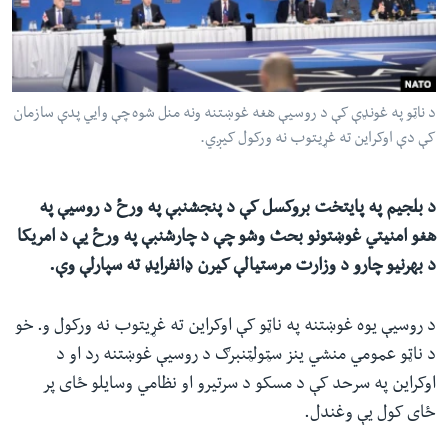
ئ
له مونږ سره په تماس کې پاتې شئ
ټون
ای
ه
د ناټو په غونډې کې د روسیې هغه غوښتنه ونه منل شوه چې وایي پدې سازمان
ژبې
اړ
کې دې اوکراین ته غړیتوب نه ورکول کیږي.
ئ
د بلجیم په پایتخت بروکسل کې د پنجشنبې په ورځ د روسیې په
هغو امنیتي غوښتونو بحث وشو چې د چارشنبې په ورځ یې د امریکا
د بهرنیو چارو د وزارت مرستیالې کیرن ډانفرایډ ته سپارلې وې.
د روسیې یوه غوښتنه په ناټو کې اوکراین ته غړیتوب نه ورکول و. خو
د ناټو عمومي منشي ینز سټولټنبرګ د روسیې غوښتنه رد او د
اوکراین په سرحد کې د مسکو د سرتیرو او نظامي وسایلو ځای پر
ځای کول یې وغندل.