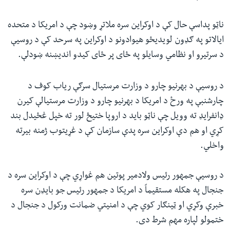
ناټو پداسې حال کې د اوکراین سره ملاتړ وښود چې د امریکا د متحده
ایالاتو په ګډون لویدیځو هیوادونو د اوکراین په سرحد کې د روسیې
د سرتیرو او نظامي وسایلو په ځای پر ځای کیدو اندیښنه ښودلې.
د روسیې د بهرنیو چارو د وزارت مرستیال سرګې ریاب کوف د
چارشنبې په ورځ د امریکا د بهرنیو چارو د وزارت مرستیالې کیرن
ډانفرایډ ته وویل چې ناټو باید د اروپا ختیځ لور ته خپل غځیدل بند
کړي او هم دې اوکراین سره پدې سازمان کې د غړیتوب ژمنه بیرته
واخلي.
د روسیې جمهور رئیس ولادمیر پوتین هم غواړي چې د اوکراین سره د
جنجال په هکله مستقیماً د امریکا د جمهور رئیس جو بایډن سره
خبرې وکړي او ټینګار کوي چې د امنیتي ضمانت ورکول د جنجال د
ختمولو لپاره مهم شرط دی.